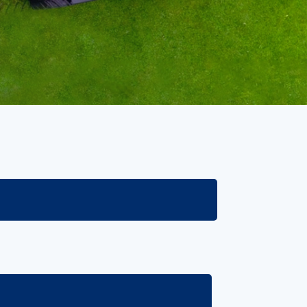
Handgereedschappen
Carburateurgereedschap
Combi-gereedschap
Bijlen