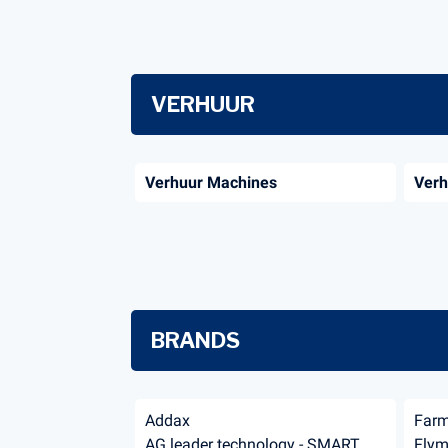
VERHUUR
Verhuur Machines
Verh
BRANDS
Addax
Far
AG leader technology - SMART
Fly