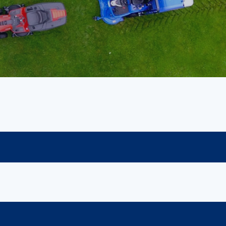
s en Laders
Brandstof en Smeermiddelen
arna Aspire Accu's en Laders
arna BLI-X (36V) Accu's en Laders