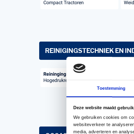
Compact Tractoren
Wei
REINIGINGSTECHNIEK EN I
Reiningings Techniek
Hoge
Hogedrukreinigers
Acce
hoge
Toestemming
Deze website maakt gebruik
We gebruiken cookies om cont
websiteverkeer te analyseren
media, adverteren en analys