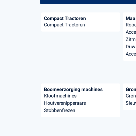
Compact Tractoren
Maai
Compact Tractoren
Robo
Acce
Zitm
Duwm
Acce
Boomverzorging machines
Gron
Kloofmachines
Gron
Houtversnipperaars
Sleu
Stobbenfrezen