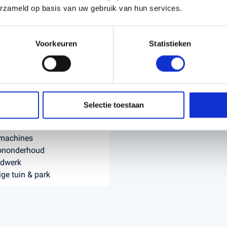
erzameld op basis van uw gebruik van hun services.
 en Park
Reiniginstechniek & industrie
Voorkeuren
Statistieken
toren
Veegmachines en veeg-
tmaaiers
zuigmachines
aaiers
Hogedrukreinigers
aaiers en Loopmaaiers
Heftruck
dgedragen
Aggregaten
Selectie toestaan
gereedschappen
nipperaars, stobbenfrezen &
fmachines
ononderhoud
dwerk
ige tuin & park