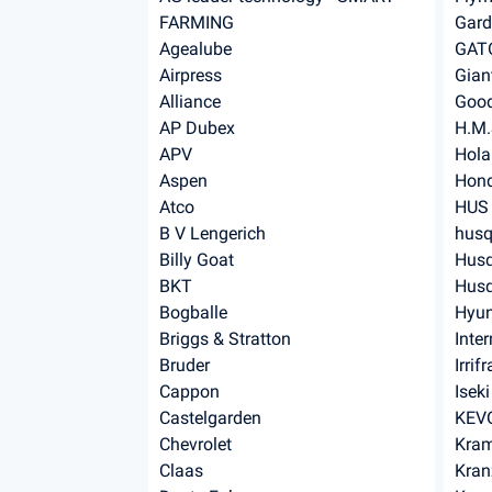
FARMING
Gard
Agealube
GAT
Airpress
Gian
Alliance
Good
AP Dubex
H.M.
APV
Hola
Aspen
Hon
Atco
HUS
B V Lengerich
husq
Billy Goat
Husq
BKT
Husq
Bogballe
Hyun
Briggs & Stratton
Inte
Bruder
Irrif
Cappon
Iseki
Castelgarden
KEV
Chevrolet
Kra
Claas
Kran