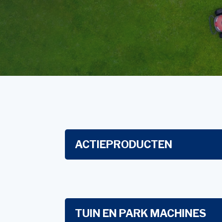
Accessoires voor Handgedragen
machines
Persoonlijke Beschermings Middelen
Accu'
(PBM)
Husqv
Helmen
Husqv
Broeken
Gezichtsbescherming
Handschoenen
Gehoorbescherming
Speelgoed
ACTIEPRODUCTEN
TUIN EN PARK MACHINES