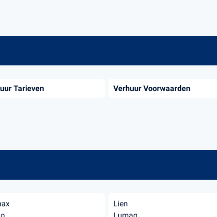
uur Tarieven
Verhuur Voorwaarden
max
Lien
mo
Lumag