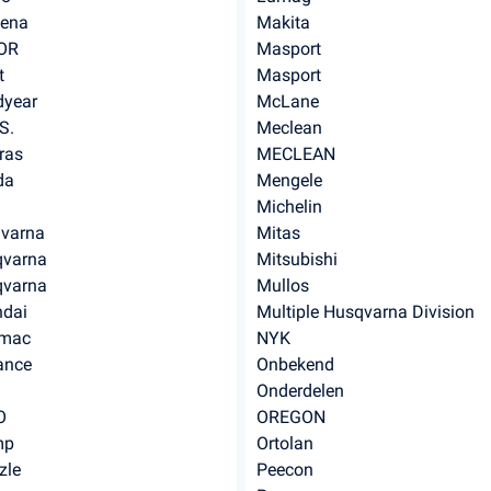
ena
Makita
OR
Masport
t
Masport
year
McLane
S.
Meclean
ras
MECLEAN
da
Mengele
Michelin
varna
Mitas
varna
Mitsubishi
varna
Mullos
dai
Multiple Husqvarna Division
rmac
NYK
rance
Onbekend
Onderdelen
O
OREGON
mp
Ortolan
zle
Peecon