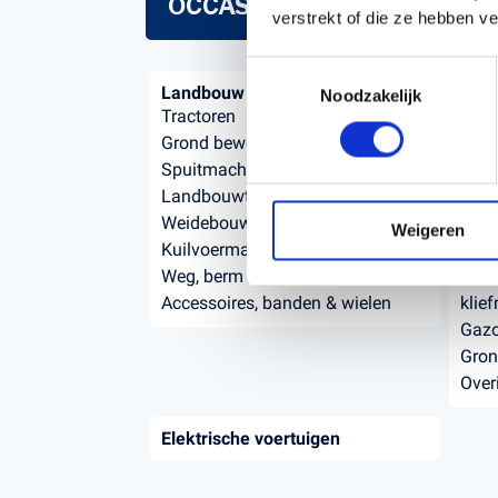
OCCASIONS
verstrekt of die ze hebben v
Toestemmingsselectie
Landbouw
Tuin
Noodzakelijk
Tractoren
Trac
Grond bewerking
Robo
Spuitmachines
Zitm
Landbouwtransport
Duwm
Weidebouw
Han
Weigeren
Kuilvoermachines
tuin
Weg, berm en slootonderhoud
Vers
Accessoires, banden & wielen
klie
Gaz
Gron
Over
Elektrische voertuigen