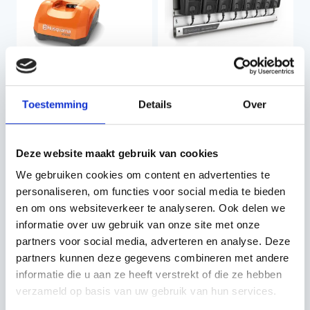
Toestemming
Details
Over
HUSQVARNA 40-C750X
HUSQVARNA 40-C80
LAADSTATION
Prijs op
Prijs op
Deze website maakt gebruik van cookies
aanvraag
aanvraag
We gebruiken cookies om content en advertenties te
personaliseren, om functies voor social media te bieden
en om ons websiteverkeer te analyseren. Ook delen we
informatie over uw gebruik van onze site met onze
partners voor social media, adverteren en analyse. Deze
partners kunnen deze gegevens combineren met andere
informatie die u aan ze heeft verstrekt of die ze hebben
verzameld op basis van uw gebruik van hun services.