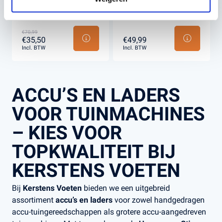
ACCULADER QC80
80W ACCULADER
(80W)
€70,99
€35,50
€49,99
Incl. BTW
Incl. BTW
ACCU’S EN LADERS
VOOR TUINMACHINES
– KIES VOOR
TOPKWALITEIT BIJ
KERSTENS VOETEN
Bij
Kerstens Voeten
bieden we een uitgebreid
assortiment
accu’s en laders
voor zowel handgedragen
accu-tuingereedschappen als grotere accu-aangedreven