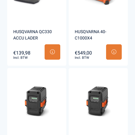
HUSQVARNA QC330
HUSQVARNA 40-
ACCU LADER
C1000X4
€139,98
€549,00
Incl. BTW
Incl. BTW