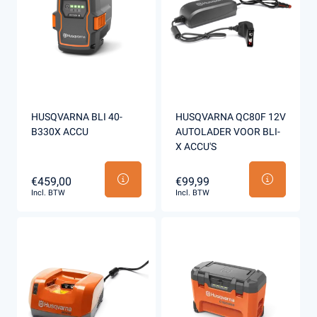
HUSQVARNA BLI 40-
HUSQVARNA QC80F 12V
B330X ACCU
AUTOLADER VOOR BLI-
X ACCU'S
€459,00
€99,99
Incl. BTW
Incl. BTW