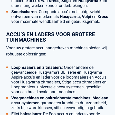
efficiënte accu’s van
Kress, Stiga
en
Husqvarna
kunt
u urenlang werken zonder onderbrekingen.
Snoeischaren
: Compacte accu’s met lichtgewicht
ontwerpen van merken als
Husqvarna, Volpi
en
Kress
voor maximale wendbaarheid en gebruiksgemak.
ACCU’S EN LADERS VOOR GROTERE
TUINMACHINES
Voor uw grotere accu-aangedreven machines bieden wij
robuuste oplossingen:
Loopmaaiers en zitmaaiers
: Onder andere de
geavanceerde Husqvarna’s BLI serie en Husqvarna
Aspire accu's en lader voor de loopmaaiers en Accu's
voor Husqvarna zitmaaiers, Stiga accu zitmaaiers en
Loopmaaiers universele accu-systemen, geschikt
voor een breed scala aan machines.
Veegmachines en onkruidborstelmachines
:
Meclean
accu-systemen
garanderen kracht en duurzaamheid,
zelfs bij zware klussen, stil en eenvoudig in gebruik.
Eliet hakselaars
: De Ego accu’s en laders voor de