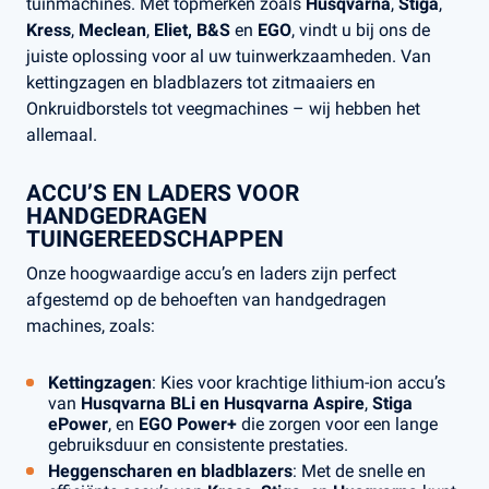
tuinmachines. Met topmerken zoals
Husqvarna
,
Stiga
,
Kress
,
Meclean
,
Eliet, B&S
en
EGO
, vindt u bij ons de
juiste oplossing voor al uw tuinwerkzaamheden. Van
kettingzagen en bladblazers tot zitmaaiers en
Onkruidborstels tot veegmachines – wij hebben het
allemaal.
ACCU’S EN LADERS VOOR
HANDGEDRAGEN
TUINGEREEDSCHAPPEN
Onze hoogwaardige accu’s en laders zijn perfect
afgestemd op de behoeften van handgedragen
machines, zoals:
Kettingzagen
: Kies voor krachtige lithium-ion accu’s
van
Husqvarna BLi en Husqvarna Aspire
,
Stiga
ePower
, en
EGO Power+
die zorgen voor een lange
gebruiksduur en consistente prestaties.
Heggenscharen en bladblazers
: Met de snelle en