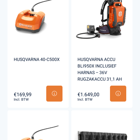
HUSQVARNA 40-C500X
HUSQVARNA ACCU
BLI950X INCLUSIEF
HARNAS – 36V
RUGZAKACCU 31,1 AH
€169,99
€1.649,00
Incl. BTW
Incl. BTW