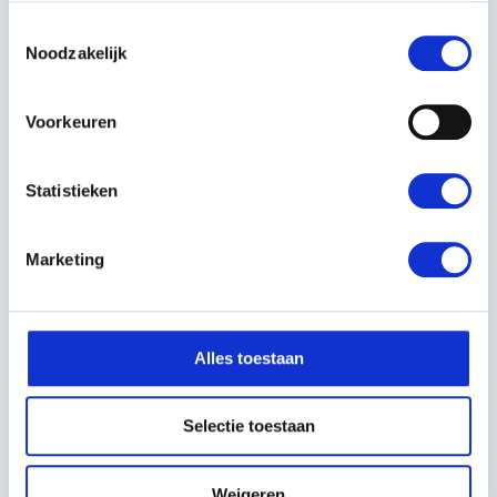
Toestemmingsselectie
Noodzakelijk
HUSQVARNA LADER
HUSQVARNA 40-
QC250
USB150X
Voorkeuren
Prijs op
€109,99
aanvraag
Incl. BTW
Statistieken
Marketing
Alles toestaan
Selectie toestaan
HUSQVARNA
HUSQVARNA 40-C80
Weigeren