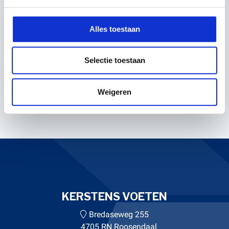
Alles toestaan
COMPLEET DOSEUR
RIJBEMESTER
Selectie toestaan
/TANDRADDOSEUR HUIS
€131,29
Weigeren
Incl. BTW
KERSTENS VOETEN
Bredaseweg 255
4705 RN Roosendaal