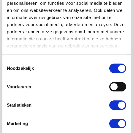
personaliseren, om functies voor social media te bieden
en om ons websiteverkeer te analyseren. Ook delen we
informatie over uw gebruik van onze site met onze
partners voor social media, adverteren en analyse. Deze
partners kunnen deze gegevens combineren met andere
KUBOTA RM2000 /
SOK VOOR DOSEUR
informatie die u aan ze heeft verstrekt of die ze hebben
RM2000V PLOEG
RIJBEMESTER
verzameld op basis van uw gebruik van hun services.
/TANDRADDOSEUR HUIS
817074C
Toestemmingsselectie
Noodzakelijk
€24.200,00
€20,19
Incl. BTW
Incl. BTW
Voorkeuren
Statistieken
Marketing