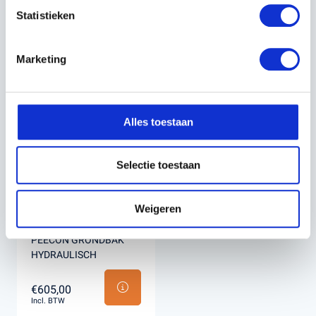
Statistieken
KEVO MARSHALL
KEVO TRANSPORTBAK
TRAILER MODEL S
GRONDBAK
Marketing
€4.840,00
€605,00
Incl. BTW
Incl. BTW
Alles toestaan
Selectie toestaan
Weigeren
PEECON GRONDBAK
HYDRAULISCH
€605,00
Incl. BTW