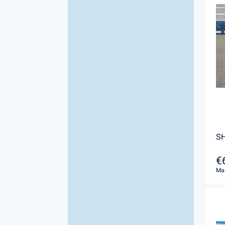
SH
€
Ma