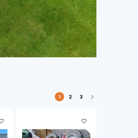
Handgereedschappen
Carburateurgereedschap
Combi-gereedschap
Bijlen
1
2
3