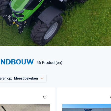
s en Laders
Brandstof en Smeermiddelen
arna Aspire Accu's en Laders
arna BLI-X (36V) Accu's en Laders
ANDBOUW
56 Product(en)
eren op:
Meest bekeken