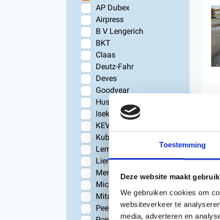
AP Dubex
Airpress
B V Lengerich
BKT
Claas
Deutz-Fahr
Deves
Goodyear
Husqvarna
Iseki
PE
KEVO
CU
Kubota
Toestemming
Lemken
€
Lien
Ma
Mengele
Deze website maakt gebruik
Michelin
We gebruiken cookies om cont
Mitas
websiteverkeer te analyseren
Peecon
media, adverteren en analys
Peruzzo