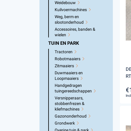
Weidebouw
Kuilvoermachines
Weg, berm en
slootonderhoud
Accessoires, banden &
wielen
TUIN EN PARK
Tractoren
Robotmaaiers
Zitmaaiers
DE
Duwmaaiers en
R
Loopmaaiers
Handgedragen
€
tuingereedschappen
Inc
Versnipperaars,
stobbenfrezen &
kliefmachines
Gazononderhoud
Grondwerk
Overige tuin & park