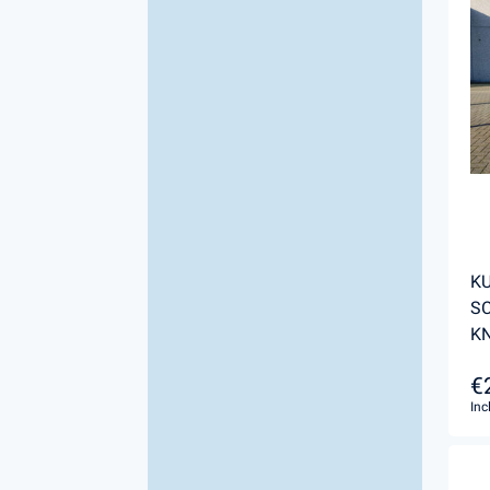
K
S
K
€
Inc