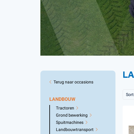
Accessoires voor Handgedragen
machines
Persoonlijke Beschermings Middelen
Accu'
(PBM)
Husqv
Helmen
Husqv
Broeken
Gezichtsbescherming
Handschoenen
L
Gehoorbescherming
Speelgoed
Terug naar occasions
Sort
LANDBOUW
Tractoren
Grond bewerking
Spuitmachines
Landbouwtransport