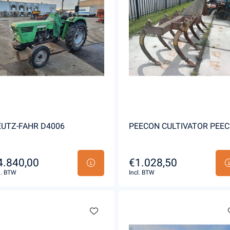
UTZ-FAHR D4006
PEECON CULTIVATOR PEE
4.840,00
€1.028,50
l. BTW
Incl. BTW