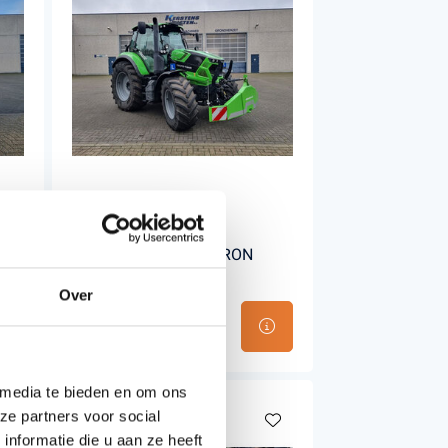
DEUTZ-FAHR AGROTRON
6175.4 TTV
Over
€114.950,00
Incl. BTW
 media te bieden en om ons
ze partners voor social
nformatie die u aan ze heeft