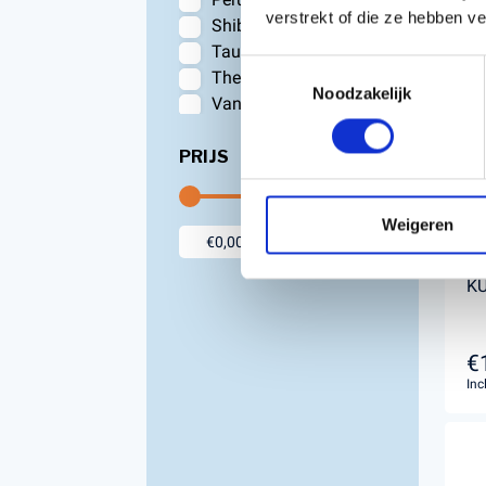
verstrekt of die ze hebben v
Shibaura
Taurus
Toestemmingsselectie
Thermobile
Noodzakelijk
Van Daele
PRIJS
Weigeren
KU
€
Inc