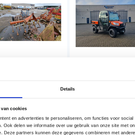
ECON VASTE TAND
KUBOTA DIESEL VOERTUIG
LTIVATOR 11 TANDEN
RTV-X1110
Details
850,00
€31.762,50
rge
Incl. BTW
 van cookies
ent en advertenties te personaliseren, om functies voor social
. Ook delen we informatie over uw gebruik van onze site met on
e. Deze partners kunnen deze gegevens combineren met andere i