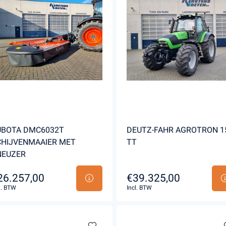
UBOTA DMC6032T
DEUTZ-FAHR AGROTRON 1
CHIJVENMAAIER MET
TT
NEUZER
26.257,00
€39.325,00
l. BTW
Incl. BTW