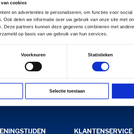
 van cookies
ent en advertenties te personaliseren, om functies voor social
. Ook delen we informatie over uw gebruik van onze site met on
s en Laders
Brandstof en Smeermiddelen
e. Deze partners kunnen deze gegevens combineren met andere i
arna Aspire Accu's en Laders
erzameld op basis van uw gebruik van hun services.
arna BLI-X (36V) Accu's en Laders
Voorkeuren
Statistieken
Selectie toestaan
ENINGSTIJDEN
KLANTENSERVICE