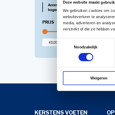
Deze website maakt gebruik
Accessoires voor
Accessoires voor Handgedragen
hogedrukreinigers
We gebruiken cookies om cont
machines
websiteverkeer te analyseren
Persoonlijke Beschermings Middelen
Accu'
PRIJS
media, adverteren en analys
(PBM)
Husqv
verstrekt of die ze hebben v
Helmen
Husqv
Toestemmingsselectie
Broeken
Noodzakelijk
Gezichtsbescherming
Handschoenen
Gehoorbescherming
Speelgoed
Weigeren
KERSTENS VOETEN
OP