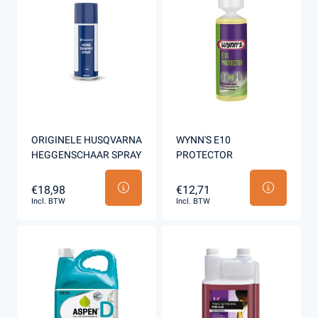
ORIGINELE HUSQVARNA
WYNN'S E10
HEGGENSCHAAR SPRAY
PROTECTOR
€18,98
€12,71
Incl. BTW
Incl. BTW