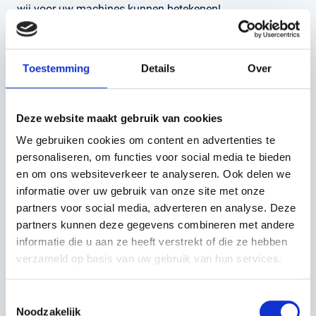
wij voor uw machines kunnen betekenen!
Toestemming
Details
Over
VRAAG EN
ANTWOORD -
Deze website maakt gebruik van cookies
BRANDSTOFFEN:
We gebruiken cookies om content en advertenties te
personaliseren, om functies voor social media te bieden
1. IS HET SLECHT OM JE TANK
en om ons websiteverkeer te analyseren. Ook delen we
VOLLEDIG LEEG TE MAKEN?
informatie over uw gebruik van onze site met onze
partners voor social media, adverteren en analyse. Deze
Het volledig leeg laten lopen van de brandstoftank van
partners kunnen deze gegevens combineren met andere
een tuinmachine kan nadelige gevolgen hebben,
informatie die u aan ze heeft verstrekt of die ze hebben
afhankelijk van het type machine en de gebruikte
verzameld op basis van uw gebruik van hun services.
brandstof. Hier zijn de belangrijkste punten om rekening
mee te houden:
Toestemmingsselectie
Noodzakelijk