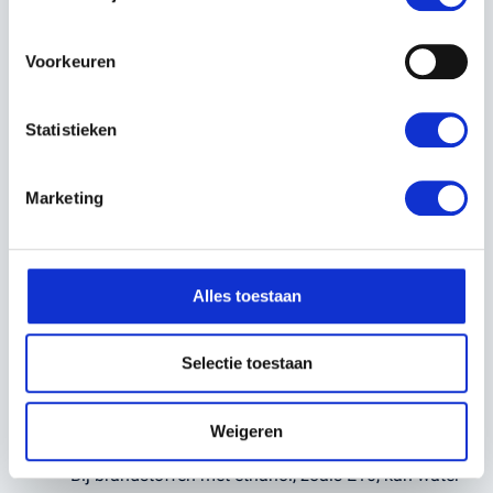
POTENTIËLE RISICO'S VAN EEN LEGE
TANK:
Voorkeuren
Oververhitting van de brandstofpomp
Bij machines met een brandstofpomp (vooral
moderne modellen) kan een lege tank schade
Statistieken
veroorzaken. De pomp gebruikt brandstof als
koelmiddel en smeermiddel. Wanneer de tank
leegloopt, kan de pomp oververhit raken en slijten.
Marketing
Brandstofresten en vervuiling
Het volledig leegrijden van een tank kan ervoor
Alles toestaan
zorgen dat sediment of vuil, dat zich onderin de
tank ophoopt, in het brandstofsysteem
terechtkomt. Dit kan verstoppingen veroorzaken in
Selectie toestaan
de brandstoffilters en leidingen.
Weigeren
Problemen bij ethanolhoudende brandstoffen
Bij brandstoffen met ethanol, zoals E10, kan water