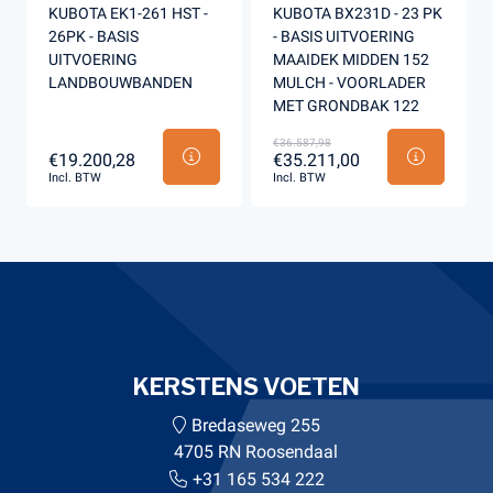
KUBOTA EK1-261 HST -
KUBOTA BX231D - 23 PK
26PK - BASIS
- BASIS UITVOERING
UITVOERING
MAAIDEK MIDDEN 152
LANDBOUWBANDEN
MULCH - VOORLADER
MET GRONDBAK 122
€36.587,98
€19.200,28
€35.211,00
Incl. BTW
Incl. BTW
KERSTENS VOETEN
Bredaseweg 255
4705 RN Roosendaal
+31 165 534 222