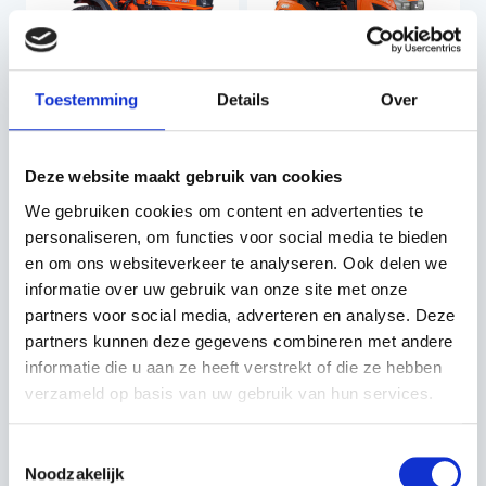
Toestemming
Details
Over
KUBOTA EK1-261 - 26PK
KUBOTA BX261DV -
- BASIS UITVOERING
26PK - BASIS
Deze website maakt gebruik van cookies
LANDBOUWBANDEN
UITVOERING - MAAIDEK
MIDDEN 152 MULCH
We gebruiken cookies om content en advertenties te
personaliseren, om functies voor social media te bieden
€32.321,52
€16.940,00
€30.855,00
en om ons websiteverkeer te analyseren. Ook delen we
Incl. BTW
Incl. BTW
informatie over uw gebruik van onze site met onze
partners voor social media, adverteren en analyse. Deze
partners kunnen deze gegevens combineren met andere
informatie die u aan ze heeft verstrekt of die ze hebben
verzameld op basis van uw gebruik van hun services.
Toestemmingsselectie
Noodzakelijk