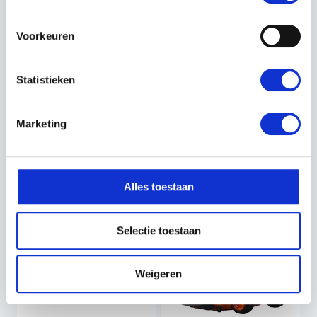
Voorkeuren
KUBOTA EK1-221 - 22PK
KUBOTA BX231D - 23 PK
- BASIS UITVOERING
- BASIS UITVOERING
Statistieken
GAZONBANDEN
MAAIDEK MIDDEN 152
ZIJ-UITWORP
Marketing
€16.239,41
€28.425,32
€15.828,01
€27.527,50
Incl. BTW
Incl. BTW
Alles toestaan
Selectie toestaan
Weigeren