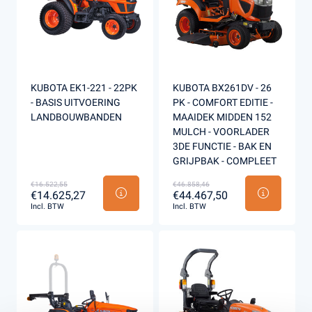
KUBOTA EK1-221 - 22PK
KUBOTA BX261DV - 26
- BASIS UITVOERING
PK - COMFORT EDITIE -
LANDBOUWBANDEN
MAAIDEK MIDDEN 152
MULCH - VOORLADER
3DE FUNCTIE - BAK EN
GRIJPBAK - COMPLEET
€16.522,55
€46.858,46
€14.625,27
€44.467,50
Incl. BTW
Incl. BTW