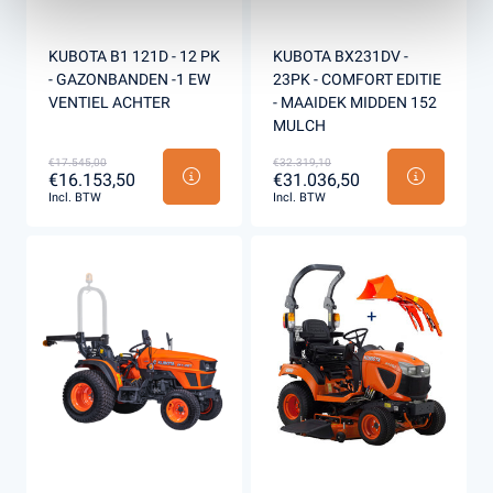
KUBOTA B1 121D - 12 PK
KUBOTA BX231DV -
- GAZONBANDEN -1 EW
23PK - COMFORT EDITIE
VENTIEL ACHTER
- MAAIDEK MIDDEN 152
MULCH
€17.545,00
€32.319,10
€16.153,50
€31.036,50
Incl. BTW
Incl. BTW