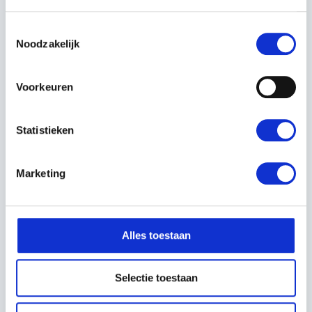
Aspire accu's zijn een duurzame keuze. Ze
minimaliseren het gebruik van fossiele
Toestemmingsselectie
brandstoffen en dragen bij aan een schonere
Noodzakelijk
leefomgeving. De hoogwaardige constructie
garandeert een lange levensduur, wat verspilling
Voorkeuren
helpt verminderen.
Statistieken
Veelzijdige compatibiliteit
De Aspire-serie is onderdeel van het
Husqvarna
18V-batterijsysteem
, wat betekent dat de accu’s
Marketing
uitwisselbaar zijn met meerdere Husqvarna Aspire
tools. Dit zorgt voor extra flexibiliteit en een
kostenbesparende oplossing.
Alles toestaan
DE SLIMME HUSQVARNA
ASPIRE LADERS
Selectie toestaan
Bij krachtige accu’s horen efficiënte laders. De