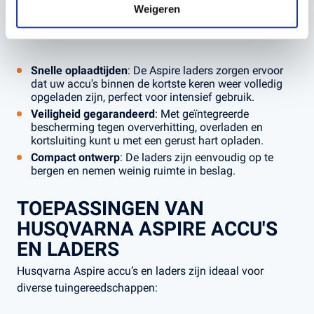
Husqvarna Aspire laders zorgen ervoor dat uw accu's
Weigeren
snel en veilig worden opgeladen, zodat u altijd klaar bent
voor actie.
Snelle oplaadtijden
: De Aspire laders zorgen ervoor
dat uw accu's binnen de kortste keren weer volledig
opgeladen zijn, perfect voor intensief gebruik.
Veiligheid gegarandeerd
: Met geïntegreerde
bescherming tegen oververhitting, overladen en
kortsluiting kunt u met een gerust hart opladen.
Compact ontwerp
: De laders zijn eenvoudig op te
bergen en nemen weinig ruimte in beslag.
TOEPASSINGEN VAN
HUSQVARNA ASPIRE ACCU'S
EN LADERS
Husqvarna Aspire accu’s en laders zijn ideaal voor
diverse tuingereedschappen: