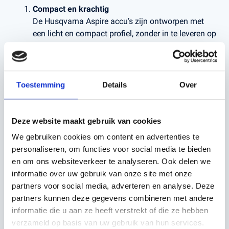
Compact en krachtig
De Husqvarna Aspire accu’s zijn ontworpen met
een licht en compact profiel, zonder in te leveren op
vermogen. Hierdoor zijn ze ideaal voor
handgedragen gereedschappen zoals
kettingzagen, heggenscharen en bladblazers. U
geniet van een ergonomisch ontwerp en maximale
Toestemming
Details
Over
wendbaarheid.
Deze website maakt gebruik van cookies
Lange gebruiksduur
Met Husqvarna’s lithium-ion technologie bieden
We gebruiken cookies om content en advertenties te
Aspire accu's een langdurige energievoorziening.
personaliseren, om functies voor social media te bieden
Of u nu aan een kleine klus begint of urenlang in
en om ons websiteverkeer te analyseren. Ook delen we
de tuin werkt, deze accu's leveren consistente
informatie over uw gebruik van onze site met onze
prestaties, zodat u zonder onderbreking door kunt
partners voor social media, adverteren en analyse. Deze
gaan.
partners kunnen deze gegevens combineren met andere
informatie die u aan ze heeft verstrekt of die ze hebben
verzameld op basis van uw gebruik van hun services.
Duurzaam en milieuvriendelijk