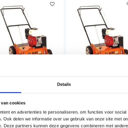
Details
casion
ELIET E501
IET E501
VERTICUTEERMACHINE
ERTICUTEERMACHINE
 van cookies
ent en advertenties te personaliseren, om functies voor social
2.601,50
€2.601,50
. Ook delen we informatie over uw gebruik van onze site met on
l. BTW
Incl. BTW
e. Deze partners kunnen deze gegevens combineren met andere i