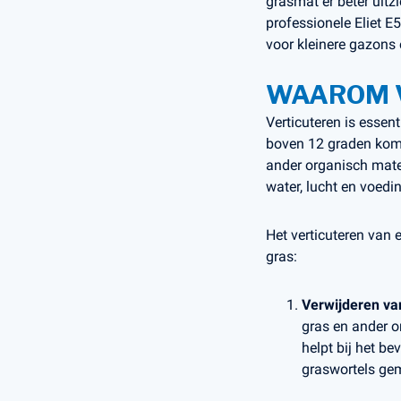
grasmat er beter uitz
professionele Eliet 
voor kleinere gazons
WAAROM 
Verticuteren is essen
boven 12 graden komt 
ander organisch mater
water, lucht en voedi
Het verticuteren van 
gras:
Verwijderen van
gras en ander o
helpt bij het b
graswortels gem