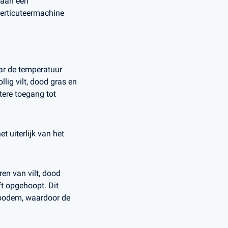
d aan een
verticuteermachine
aar de temperatuur
lig vilt, dood gras en
tere toegang tot
t uiterlijk van het
ren van vilt, dood
ft opgehoopt. Dit
e bodem, waardoor de