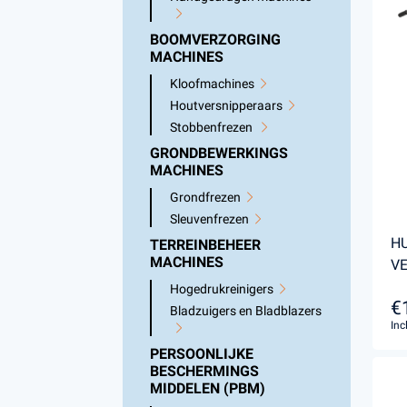
BOOMVERZORGING
MACHINES
Kloofmachines
Houtversnipperaars
Stobbenfrezen
GRONDBEWERKINGS
MACHINES
Grondfrezen
Sleuvenfrezen
HU
TERREINBEHEER
MACHINES
V
Hogedrukreinigers
€
Bladzuigers en Bladblazers
Inc
PERSOONLIJKE
BESCHERMINGS
MIDDELEN (PBM)