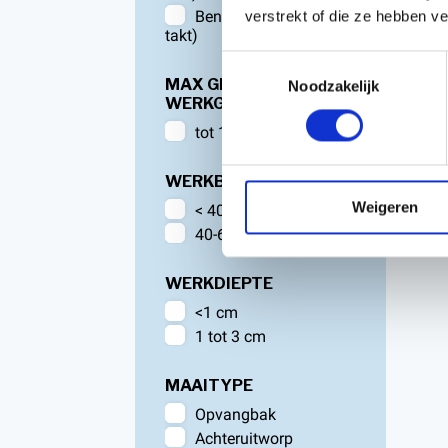
Benzine machines (4-
verstrekt of die ze hebben v
takt)
Toestemmingsselectie
MAX GROOTTE
Noodzakelijk
WERKGEBIED
tot 1.600 m2
WERKBREEDTE
Weigeren
< 40 cm
40-60 cm
WERKDIEPTE
<1 cm
1 tot 3 cm
MAAITYPE
Opvangbak
Achteruitworp