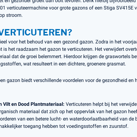
iet en gezonder groeit dan ooit tevoren. Denk hierbij bijvoorbeel
E501 verticuteermachine voor grote gazons of een Stiga SV415E 
 op stroom.
VERTICUTEREN?
tieel voor het behoud van een gezond gazon. Zodra in het voorj
is het raadzaam het gazon te verticuteren. Het verwijdert overtol
iaal dat de groei belemmert. Hierdoor krijgen de graswortels be
ngsstoffen, wat resulteert in een dichtere, groenere grasmat.
een gazon biedt verschillende voordelen voor de gezondheid en he
 Vilt en Dood Plantmateriaal:
Verticuteren helpt bij het verwijde
rganisch materiaal dat zich op het oppervlak van het gazon hee
evorderen van een betere lucht- en waterdoorlaatbaarheid van d
akkelijker toegang hebben tot voedingsstoffen en zuurstof.