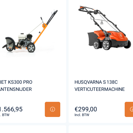
IET KS300 PRO
HUSQVARNA S 138C
ANTENSNIJDER
VERTICUTEERMACHINE
1.566,95
€299,00
l. BTW
Incl. BTW