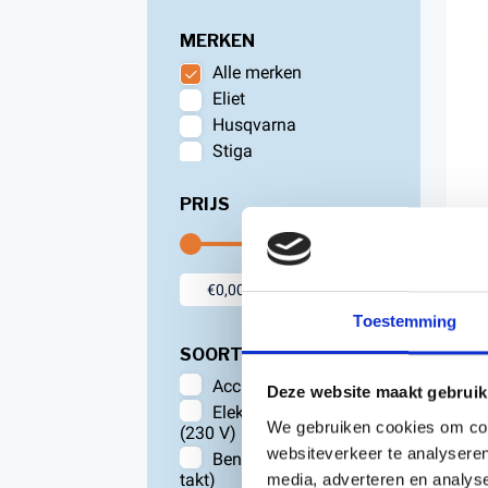
MERKEN
Alle merken
Eliet
Husqvarna
Stiga
PRIJS
Toestemming
oc
SOORT PRODUCT
EL
V
Accu machines
Deze website maakt gebruik
Elektrische machines
We gebruiken cookies om cont
€
(230 V)
websiteverkeer te analyseren
Inc
Benzine machines (2-
takt)
media, adverteren en analys