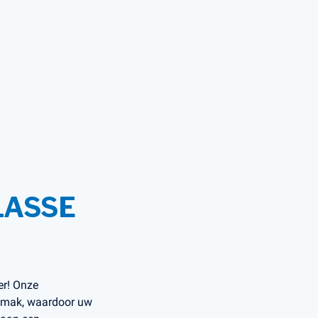
LASSE
er! Onze
gemak, waardoor uw