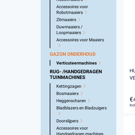
Accessoires voor Handgedragen
Accessoires voor
Robotmaaiers
machines
Zitmaaiers
Persoonlijke Beschermings Middelen
Accu'
Duwmaaiers /
(PBM)
Husqv
Loopmaaiers
Accessoires voor Maaiers
Helmen
Husqv
Broeken
GAZON ONDERHOUD
Gezichtsbescherming
Verticuteermachines
Handschoenen
HU
RUG- /HANDGEDRAGEN
Gehoorbescherming
TUINMACHINES
V
Speelgoed
Kettingzagen
Bosmaaiers
€
Heggenscharen
Inc
Bladblazers en Bladzuigers
Doorslijpers
Accessoires voor
Handgedragen machines