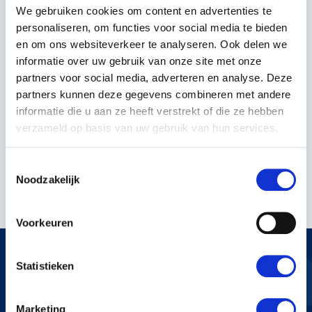
We gebruiken cookies om content en advertenties te
personaliseren, om functies voor social media te bieden
en om ons websiteverkeer te analyseren. Ook delen we
informatie over uw gebruik van onze site met onze
partners voor social media, adverteren en analyse. Deze
partners kunnen deze gegevens combineren met andere
informatie die u aan ze heeft verstrekt of die ze hebben
DUBEX SPUIT MODEL 8
DUBEX NESTOR
verzameld op basis van uw gebruik van hun services.
GETROKKEN SPUIT
€4.235,00
€8.470,00
Toestemmingsselectie
Incl. BTW
Incl. BTW
Noodzakelijk
Voorkeuren
Statistieken
KERSTENS VOETEN
Marketing