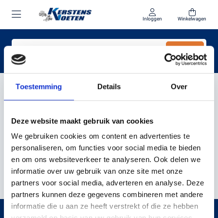
Inloggen
Winkelwagen
Toestemming
Details
Over
Home
Combi-gereedschap
COMBI-GEREEDSCHAP
Deze website maakt gebruik van cookies
We gebruiken cookies om content en advertenties te
personaliseren, om functies voor social media te bieden
Filter
Sorteer
en om ons websiteverkeer te analyseren. Ook delen we
informatie over uw gebruik van onze site met onze
partners voor social media, adverteren en analyse. Deze
partners kunnen deze gegevens combineren met andere
informatie die u aan ze heeft verstrekt of die ze hebben
verzameld op basis van uw gebruik van hun services.