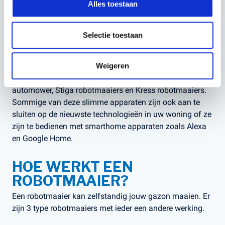
Alles toestaan
Naast de navigatie en de sensoren beschikken veel
robotmaaiers over andere handige instellingen, zoals een
Selectie toestaan
eigen timer. Zo kun je bijvoorbeeld het
beregeningsschema en het maaischema perfect op
elkaar afstemmen. Robotmaaiers die voorzien zijn van
Weigeren
een dergelijke timer zijn bijvoorbeeld de Husqvarna
automower, Stiga robotmaaiers en Kress robotmaaiers.
Sommige van deze slimme apparaten zijn ook aan te
sluiten op de nieuwste technologieën in uw woning of ze
zijn te bedienen met smarthome apparaten zoals Alexa
en Google Home.
HOE WERKT EEN
ROBOTMAAIER?
Een robotmaaier kan zelfstandig jouw gazon maaien. Er
zijn 3 type robotmaaiers met ieder een andere werking.