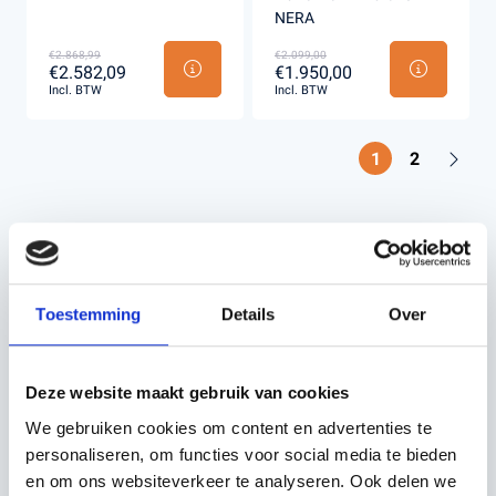
NERA
€2.868,99
€2.099,00
€2.582,09
€1.950,00
Incl. BTW
Incl. BTW
1
2
EEN GAZON MAAIEN
WAS NOG NOOIT ZO
Toestemming
Details
Over
MAKKELIJK MET
EEN ROBOTMAAIER
Deze website maakt gebruik van cookies
VAN HOGE
We gebruiken cookies om content en advertenties te
KWALITEIT
personaliseren, om functies voor social media te bieden
en om ons websiteverkeer te analyseren. Ook delen we
Het maaien van een gazon kan soms voelen als een hele