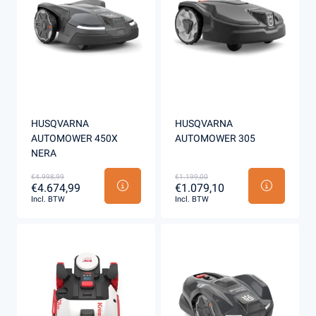
HUSQVARNA
HUSQVARNA
AUTOMOWER 450X
AUTOMOWER 305
NERA
€4.998,99
€1.199,00
€4.674,99
€1.079,10
Incl. BTW
Incl. BTW