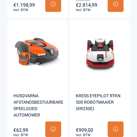
€3.098,00
€1.198,99
€2.814,99
Incl. BTW
Incl. BTW
HUSQVARNA
KRESS EYEPILOT RTKN
AFSTANDSBESTUURBARE
500 ROBOTMAAIER
SPEELGOED
(KR250E)
AUTOMOWER
€62,99
€999,00
Incl. BTW
Incl. BTW