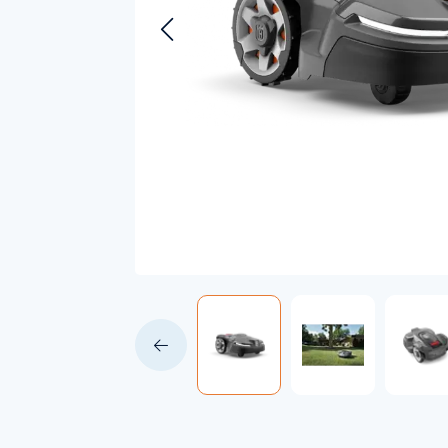
Accessoires voor Handgedragen
machines
Persoonlijke Beschermings Middelen
Accu'
(PBM)
Husqv
Helmen
Husqv
Broeken
Gezichtsbescherming
Handschoenen
Gehoorbescherming
Speelgoed