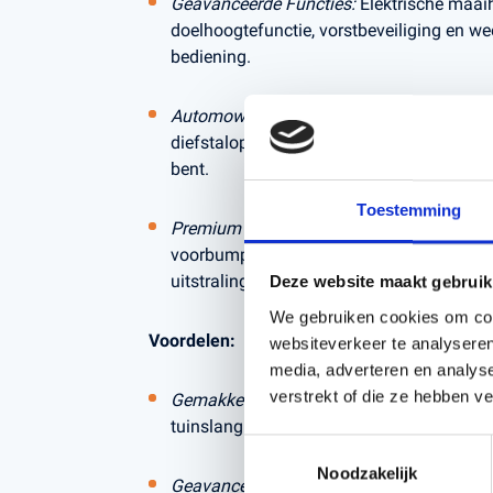
Geavanceerde Functies:
Elektrische maaih
doelhoogtefunctie, vorstbeveiliging en we
bediening.
Automower® Connect met GPS:
Blijf alti
diefstalopsporing en GPS-ondersteunde na
bent.
Toestemming
Premium X-line Ontwerp:
Uitgerust met L
voorbumper en speciaal gekleurde wieldop
uitstraling.
Deze website maakt gebruik
We gebruiken cookies om cont
Voordelen:
websiteverkeer te analyseren
media, adverteren en analys
verstrekt of die ze hebben v
Gemakkelijk Schoon te Maken:
Eenvoudig 
tuinslang voor een snelle reiniging.
Toestemmingsselectie
Noodzakelijk
Geavanceerde Technologie:
FOTA zorgt v