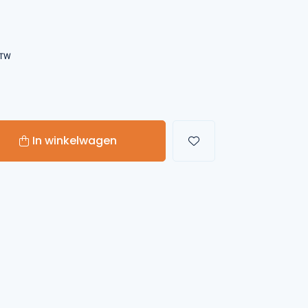
Handgereedschappen
BTW
Carburateurgereedschap
Combi-gereedschap
Bijlen
In winkelwagen