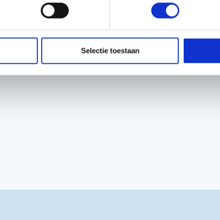
e robotmaaier altijd up-
 jouw gazononderhoud
Selectie toestaan
 van een prachtig
ns Voeten.