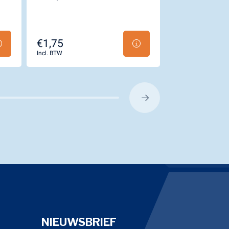
HUSQVARNA 
€1,75
€2,99
Incl. BTW
Incl. BTW
NIEUWSBRIEF