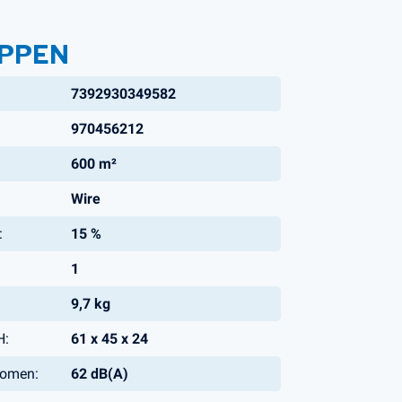
PPEN
7392930349582
970456212
600 m²
Wire
:
15 %
1
9,7 kg
H:
61 x 45 x 24
nomen:
62 dB(A)