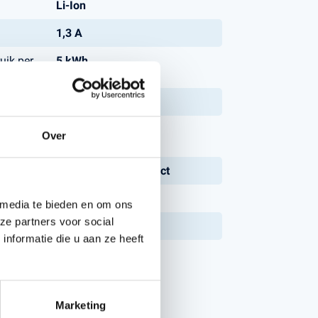
Li-Ion
1,3 A
uik per
5 kWh
bruik:
mm):
20 - 50 mm
Ja
Over
ne:
Automower® Connect
Ja
 media te bieden en om ons
ze partners voor social
atisch:
FOTA
nformatie die u aan ze heeft
Nee
Marketing