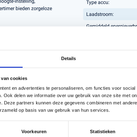
oogte-instelling,
Type accu:
ertimer bieden zorgeloze
Laadstroom:
Gemiddeld energieverbr
maand bij maximaal ge
jd in controle met GPS-
vigatie, waar je ook
Maaihoogte min-max (
Mesbescherming door
Details
Skidplate:
ED-koplampen,
pen voor een stijlvolle
Besturing via Smartpho
 van cookies
Smart Home-integratie:
ent en advertenties te personaliseren, om functies voor social
. Ook delen we informatie over uw gebruik van onze site met on
Firmware Update Autom
e. Deze partners kunnen deze gegevens combineren met andere i
Object detection:
erzameld op basis van uw gebruik van hun services.
af te spoelen met de
Voorkeuren
Statistieken
oor automatische