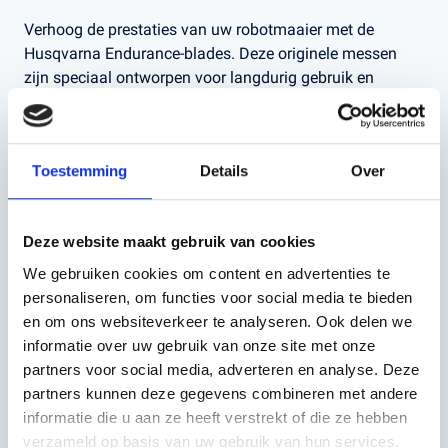
Verhoog de prestaties van uw robotmaaier met de
Husqvarna Endurance-blades. Deze originele messen
zijn speciaal ontworpen voor langdurig gebruik en
zorgen voor een nauwkeurige, efficiënte snit, waardoor
uw gazon er altijd perfect uitziet.
Toestemming
Details
Over
Waarom kiezen voor Husqvarna Endurance-blades?
Duurzaamheid:
Gemaakt van hoogwaardige
Deze website maakt gebruik van cookies
materialen die bestand zijn tegen slijtage, zodat u
langer kunt maaien zonder de messen te vervangen.
We gebruiken cookies om content en advertenties te
Optimale Snijprestaties:
De geavanceerde
personaliseren, om functies voor social media te bieden
mesontwerpen zorgen voor een gelijkmatige en nette
en om ons websiteverkeer te analyseren. Ook delen we
afwerking, wat bijdraagt aan de gezondheid van uw
informatie over uw gebruik van onze site met onze
gras.
partners voor social media, adverteren en analyse. Deze
Eenvoudige Installatie:
De messen zijn snel en
eenvoudig te monteren, zodat u direct weer kunt
partners kunnen deze gegevens combineren met andere
genieten van een perfect gemaaid gazon.
informatie die u aan ze heeft verstrekt of die ze hebben
Compatibiliteit:
Geschikt voor diverse Husqvarna
verzameld op basis van uw gebruik van hun services.