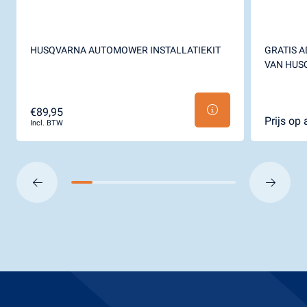
HUSQVARNA AUTOMOWER INSTALLATIEKIT
GRATIS A
VAN HUS
€89,95
Prijs op
Incl. BTW