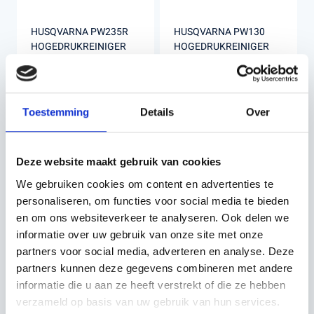
HUSQVARNA PW235R
HUSQVARNA PW130
HOGEDRUKREINIGER
HOGEDRUKREINIGER
€279,00
€169,99
Incl. BTW
Incl. BTW
Toestemming
Details
Over
Deze website maakt gebruik van cookies
We gebruiken cookies om content en advertenties te
personaliseren, om functies voor social media te bieden
en om ons websiteverkeer te analyseren. Ook delen we
informatie over uw gebruik van onze site met onze
partners voor social media, adverteren en analyse. Deze
partners kunnen deze gegevens combineren met andere
informatie die u aan ze heeft verstrekt of die ze hebben
HUSQVARNA
HUSQVARNA PW345C
verzameld op basis van uw gebruik van hun services.
ROTERENDE
HOGEDRUKREINIGER