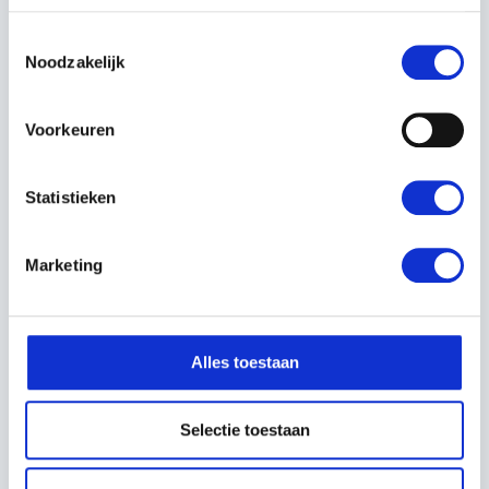
BORSTELSET
Toestemmingsselectie
€79,99
€349,00
Noodzakelijk
Incl. BTW
Incl. BTW
Voorkeuren
Statistieken
Marketing
Alles toestaan
HUSQVARNA
MECLEAN AQUAJET
OPPERVLAKTEREINIGER
200/11
Selectie toestaan
SC 300
HOGEDRUKREINIGER
€1.777,49
€59,99
€1.499,19