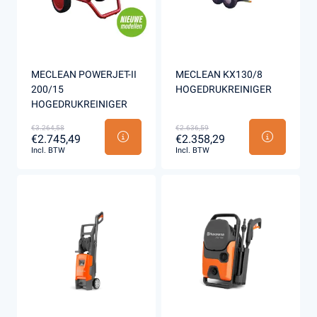
MECLEAN POWERJET-II
MECLEAN KX130/8
200/15
HOGEDRUKREINIGER
HOGEDRUKREINIGER
€3.264,58
€2.636,59
€2.745,49
€2.358,29
Incl. BTW
Incl. BTW