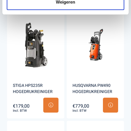
Weigeren
Incl. BTW
Incl. BTW
STIGA HPS235R
HUSQVARNA PW490
HOGEDRUKREINIGER
HOGEDRUKREINIGER
€179,00
€779,00
Incl. BTW
Incl. BTW