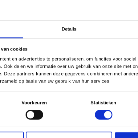
d: de beste oplossingen
Vacature Junior Verkoop
emeenten
Lees artikel
s en Laders
Brandstof en Smeermiddelen
Details
arna Aspire Accu's en Laders
arna BLI-X (36V) Accu's en Laders
 van cookies
ent en advertenties te personaliseren, om functies voor social
. Ook delen we informatie over uw gebruik van onze site met on
e. Deze partners kunnen deze gegevens combineren met andere i
erzameld op basis van uw gebruik van hun services.
Vacature Monteur Tuin en Park
Va
techniek
Lees artikel
Le
Voorkeuren
Statistieken