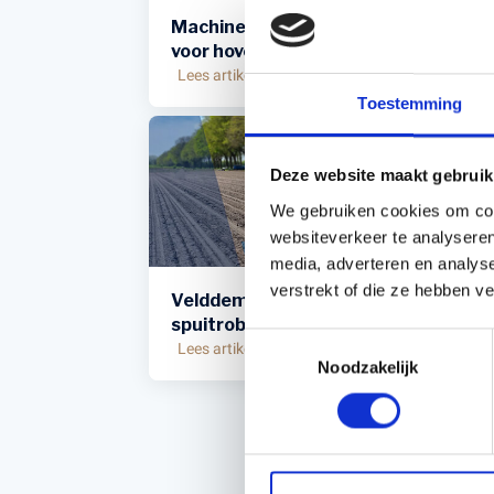
Machines voor sportvelden onderhou
Accessoires voor Handgedragen
voor hoveniers, greenkeepers en g
machines
Lees artikel
Persoonlijke Beschermings Middelen
Accu'
Toestemming
(PBM)
Husqv
Helmen
Husqv
Deze website maakt gebruik
Broeken
We gebruiken cookies om cont
Gezichtsbescherming
websiteverkeer te analyseren
Handschoenen
media, adverteren en analys
Gehoorbescherming
verstrekt of die ze hebben v
Velddemo Kilter AX1 Autonome
Speelgoed
spuitrobot - 4 juli 2025
Toestemmingsselectie
Lees artikel
Noodzakelijk