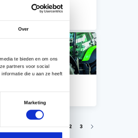
 Binnendienst
Handgereedschappen
Over
Carburateurgereedschap
Combi-gereedschap
Bijlen
 media te bieden en om ons
ze partners voor social
nformatie die u aan ze heeft
cature Monteur Landbouw
es artikel
Marketing
1
2
3