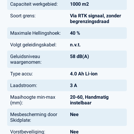
Capaciteit werkgebied:
1000 m2
Soort grens:
Via RTK signaal, zonder
begrenzingsdraad
Maximale Hellingshoek:
40 %
Volgt geleidingskabel:
n.v.t.
Geluidsniveau
58 dB(A)
waargenomen:
Type accu:
4.0 Ah Li-ion
Laadstroom:
3 A
Maaihoogte min-max
20-60, Handmatig
(mm):
instelbaar
Mesbescherming door
Nee
Skidplate:
Vorstbeveiliging:
Nee