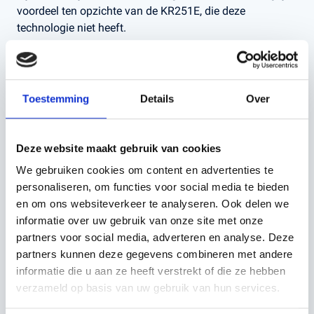
voordeel ten opzichte van de KR251E, die deze
technologie niet heeft.
BELANGRIJKSTE
PRODUCTEIGENSCHAPPEN
Toestemming
Details
Over
Capaciteit: tot ca. 1.000 m² gazon
Navigatie: RTK-satelliet + AI Stereo VSLAM camera
Maaitechnologie: ZeroTrim maaischijf voor strak
Deze website maakt gebruik van cookies
randmaaien
We gebruiken cookies om content en advertenties te
Maaihoogte: instelbaar naar wens
personaliseren, om functies voor social media te bieden
Zones: ondersteuning voor meerdere maaizones
en om ons websiteverkeer te analyseren. Ook delen we
Opladen: automatisch terug naar laadstation
informatie over uw gebruik van onze site met onze
Weerbestendig: geschikt voor dagelijks gebruik in alle
seizoenen
partners voor social media, adverteren en analyse. Deze
Veiligheid: sensoren voor optillen, botsen en kantelen
partners kunnen deze gegevens combineren met andere
informatie die u aan ze heeft verstrekt of die ze hebben
BESCHIKBARE VARIANTEN
verzameld op basis van uw gebruik van hun services.
KR261E