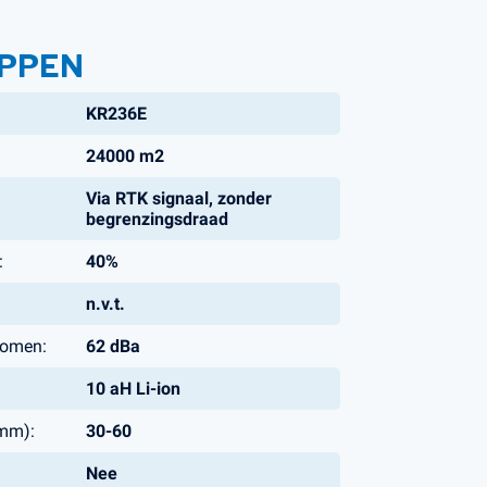
PPEN
KR236E
24000 m2
Via RTK signaal, zonder
begrenzingsdraad
:
40%
n.v.t.
nomen:
62 dBa
10 aH Li-ion
mm):
30-60
Nee