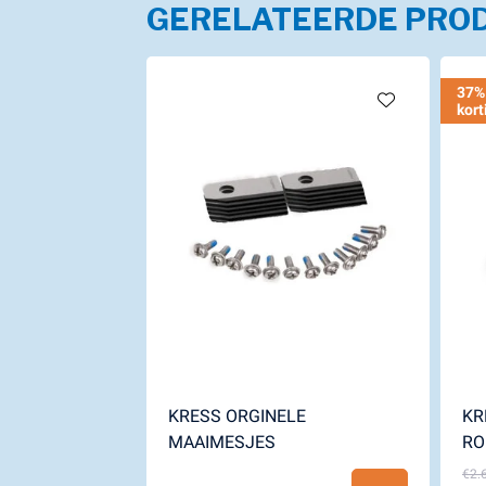
GERELATEERDE PRO
37%
kort
KRESS ORGINELE
KR
MAAIMESJES
RO
€2.