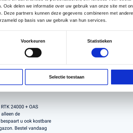
. Ook delen we informatie over uw gebruik van onze site met on
e. Deze partners kunnen deze gegevens combineren met andere i
srust en beveiliging van
erzameld op basis van uw gebruik van hun services.
es zoals sportvelden en
Voorkeuren
Statistieken
or energieterugwinning
efficiënter en
teert en vermijdt
Selectie toestaan
oor schade aan zowel de
ga RTK 24000 + OAS
 alleen de
bespaart u ook kostbare
d gazon. Bestel vandaag