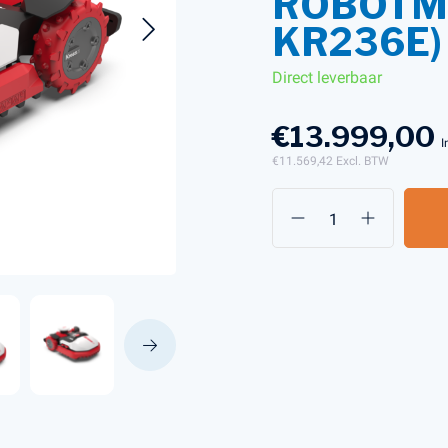
ROBOTMA
KR236E)
Direct leverbaar
s en Laders
Brandstof en Smeermiddelen
arna Aspire Accu's en Laders
€13.999,00
arna BLI-X (36V) Accu's en Laders
I
€11.569,42
Excl. BTW