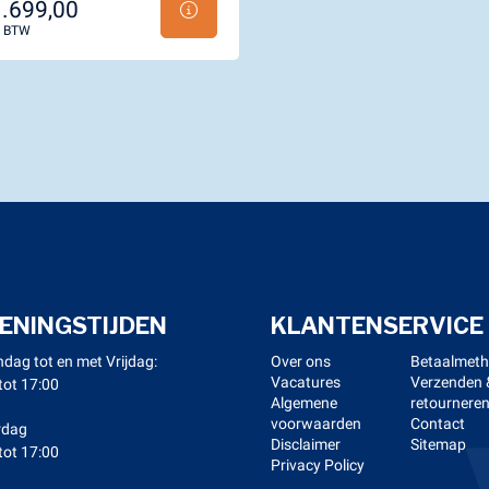
.699,00
l. BTW
ENINGSTIJDEN
KLANTENSERVICE
dag tot en met Vrijdag:
Over ons
Betaalmet
Vacatures
Verzenden 
tot 17:00
Algemene
retournere
voorwaarden
Contact
rdag
Disclaimer
Sitemap
tot 17:00
Privacy Policy