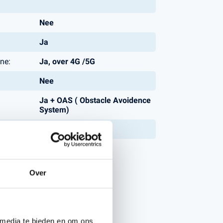
Nee
Ja
ne:
Ja, over 4G /5G
Nee
Ja + OAS ( Obstacle Avoidence
System)
atisch:
Ja
Over
 media te bieden en om ons