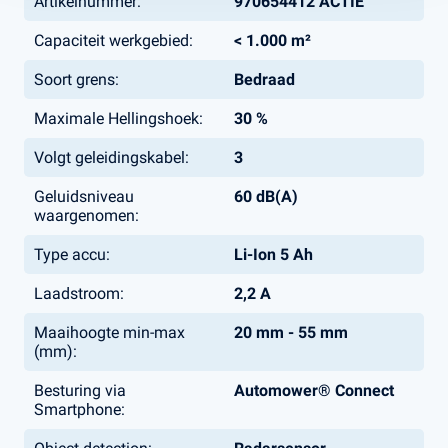
Artikelnummer:
970654412 ACTIE
Capaciteit werkgebied:
< 1.000 m²
Soort grens:
Bedraad
Maximale Hellingshoek:
30 %
Volgt geleidingskabel:
3
Geluidsniveau
60 dB(A)
waargenomen:
Type accu:
Li-Ion 5 Ah
Laadstroom:
2,2 A
Maaihoogte min-max
20 mm - 55 mm
(mm):
Besturing via
Automower® Connect
Smartphone: