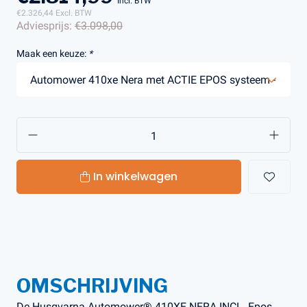
Incl. BTW
€2.326,44
Excl. BTW
Adviesprijs:
€3.098,00
Maak een keuze:
*
In winkelwagen
OMSCHRIJVING
De Husqvarna Automower® 410XE NERA INCL. Epos