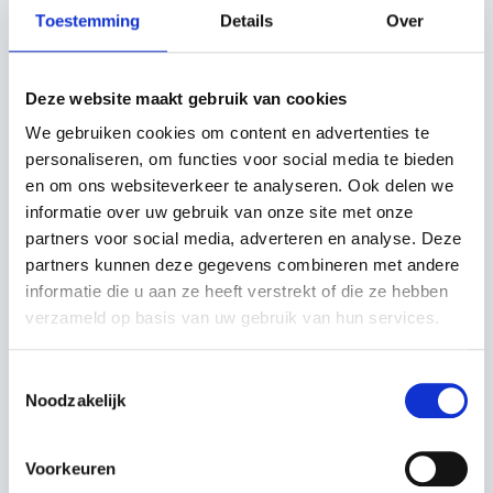
het risico op diefstal te minimaliseren.
Toestemming
Details
Over
Automower® Access:
Gebruikersinteractie met een
Deze website maakt gebruik van cookies
hoogwaardig kleurendisplay, draaiknop en
statusindicatoren biedt een intuïtieve en
We gebruiken cookies om content en advertenties te
geavanceerde manier om uw maaier te bedienen.
personaliseren, om functies voor social media te bieden
en om ons websiteverkeer te analyseren. Ook delen we
informatie over uw gebruik van onze site met onze
Technische specificaties:
partners voor social media, adverteren en analyse. Deze
partners kunnen deze gegevens combineren met andere
Werkcapaciteit:
Tot 1000 m²
informatie die u aan ze heeft verstrekt of die ze hebben
verzameld op basis van uw gebruik van hun services.
Maximale helling:
30% (17°)
Toestemmingsselectie
Geluidsemissie:
58 dB(A)
Noodzakelijk
Afmetingen (L x B x H):
63 x 51 x 25 cm
Voorkeuren