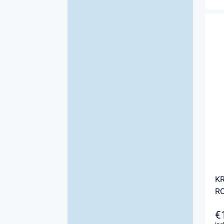
KR
RO
€