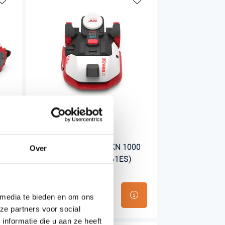
K
KRESS EYEPILOT RTKN 1000
Over
ROBOTMAAIER (KR261ES)
ZEROTRIM + 4G
€2.199,01
 media te bieden en om ons
Incl. BTW
ze partners voor social
nformatie die u aan ze heeft