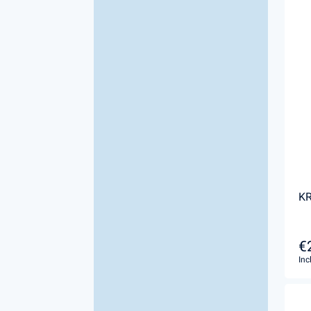
K
€
Inc