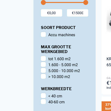
Accessoires voor Handgedragen
machines
Persoonlijke Beschermings Middelen
Accu'
(PBM)
Husqv
SOORT PRODUCT
Helmen
Husqv
Accu machines
Broeken
MAX GROOTTE
Gezichtsbescherming
WERKGEBIED
Handschoenen
KR
tot 1.600 m2
Gehoorbescherming
6
1.600 - 5.000 m2
Speelgoed
5.000 - 10.000 m2
> 10.000 m2
€4.
€
Inc
WERKBREEDTE
< 40 cm
40-60 cm
37
kor