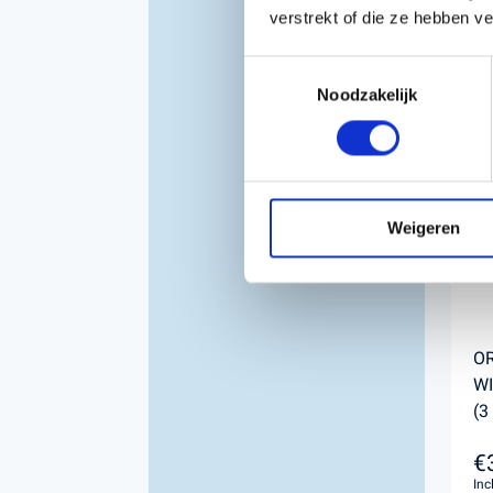
verstrekt of die ze hebben v
Toestemmingsselectie
Noodzakelijk
Weigeren
OR
WI
(3
€
Inc