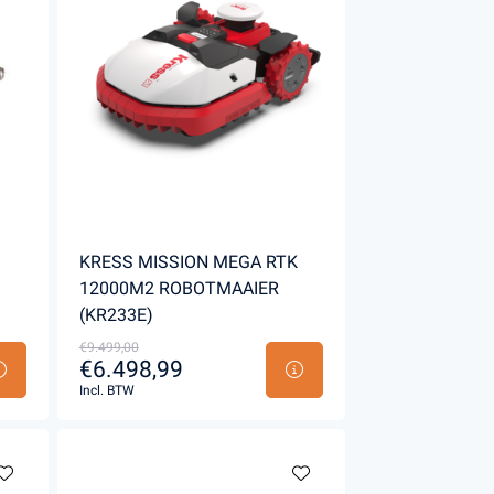
Handgereedschappen
Carburateurgereedschap
Combi-gereedschap
Bijlen
KRESS MISSION MEGA RTK
12000M2 ROBOTMAAIER
(KR233E)
€9.499,00
€6.498,99
Incl. BTW