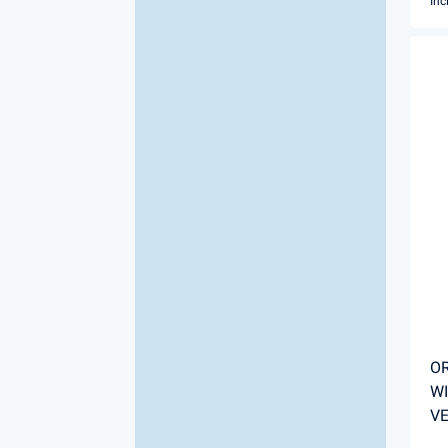
Inc
OR
WI
VE