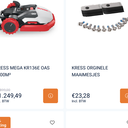
s en Laders
Brandstof en Smeermiddelen
arna Aspire Accu's en Laders
arna BLI-X (36V) Accu's en Laders
ESS MEGA KR136E OAS
KRESS ORGINELE
500M²
MAAIMESJES
899,00
1.249,49
€23,28
l. BTW
Incl. BTW
%
ting