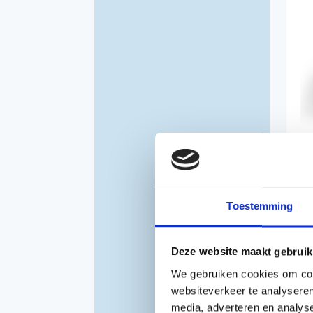
KR
Toestemming
4
Deze website maakt gebruik
€
We gebruiken cookies om cont
Inc
websiteverkeer te analyseren
media, adverteren en analys