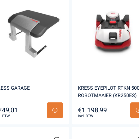
RESS GARAGE
KRESS EYEPILOT RTKN 50
ROBOTMAAIER (KR250ES)
249,01
€1.198,99
l. BTW
Incl. BTW