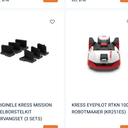
l. BTW
Incl. BTW
IGINELE KRESS MISSION
KRESS EYEPILOT RTKN 10
ELBORSTELKIT
ROBOTMAAIER (KR251ES)
RVANGSET (3 SETS)