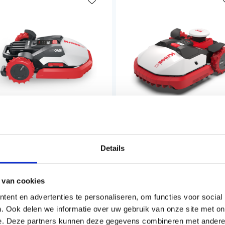
ESS MEGA KR133E OAS
KRESS MISSION MEGA RT
Details
400M²
24000M2 ROBOTMAAIER
(KR236E)
 van cookies
3.899,00
€13.999,00
ent en advertenties te personaliseren, om functies voor social
l. BTW
Incl. BTW
. Ook delen we informatie over uw gebruik van onze site met on
e. Deze partners kunnen deze gegevens combineren met andere i