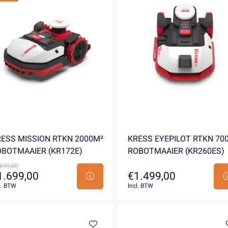
ESS MISSION RTKN 2000M²
KRESS EYEPILOT RTKN 70
BOTMAAIER (KR172E)
ROBOTMAAIER (KR260ES)
699,00
1.699,00
€1.499,00
l. BTW
Incl. BTW