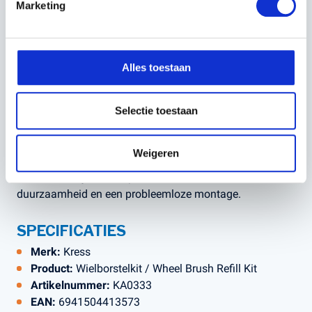
Marketing
WAAROM KIEZEN VOOR DE
ORIGINELE KRESS
WIELBORSTEL?
Alles toestaan
Na verloop van tijd slijten de wielborstels van je
robotmaaier. Door tijdig de
originele Kress KA0333
wielborstelkit
te vervangen, blijven de aandrijfwielen vrij
Selectie toestaan
van aangekoekt gras en vuil. Dit zorgt voor betere tractie,
nauwkeuriger maaien en een betrouwbare werking, ook
Weigeren
onder vochtige omstandigheden. Originele Kress
onderdelen zijn ontworpen voor maximale
duurzaamheid en een probleemloze montage.
SPECIFICATIES
Merk:
Kress
Product:
Wielborstelkit / Wheel Brush Refill Kit
Artikelnummer:
KA0333
EAN:
6941504413573