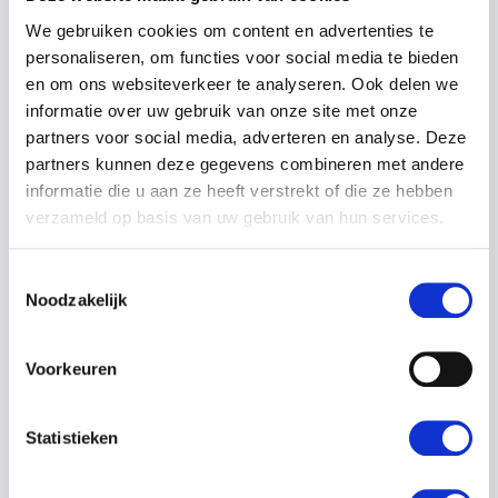
wordt de tractie op het gazon verbeterd. De KA0333 is
We gebruiken cookies om content en advertenties te
speciaal ontwikkeld voor compatibele
Kress EyePilot
personaliseren, om functies voor social media te bieden
robotmaaiers en garandeert een perfecte pasvorm en
en om ons websiteverkeer te analyseren. Ook delen we
lange levensduur.
informatie over uw gebruik van onze site met onze
partners voor social media, adverteren en analyse. Deze
VOORDELEN VAN DE
partners kunnen deze gegevens combineren met andere
KRESS KA0333
informatie die u aan ze heeft verstrekt of die ze hebben
WIELBORSTELKIT
verzameld op basis van uw gebruik van hun services.
Origineel Kress accessoire
Toestemmingsselectie
Artikelnummer:
KA0333
Noodzakelijk
Inhoud:
3 wielborstels (navulset)
Verwijdert grasresten en vuil van de wielen
Draagt bij aan optimale grip en rijprestaties
Voorkeuren
Vermindert slip en onderhoud
Eenvoudig te vervangen
Statistieken
Perfecte pasvorm voor compatibele Kress EyePilot
robotmaaiers