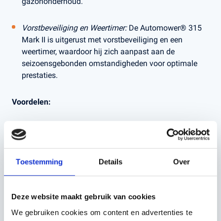
gazononderhoud.
Vorstbeveiliging en Weertimer:
De Automower® 315
Mark II is uitgerust met vorstbeveiliging en een
weertimer, waardoor hij zich aanpast aan de
seizoensgebonden omstandigheden voor optimale
prestaties.
Voordelen:
Tijdbesparing:
Dankzij de Husqvarna Automower®
315 Mark II bespaar je kostbare tijd en moeite die je
anders zou besteden aan handmatig maaien.
Toestemming
Details
Over
Gezonder Gazon:
De robotmaaier maait regelmatig en
zorgt voor een gelijkmatig gazon, wat bijdraagt aan
Deze website maakt gebruik van cookies
een gezondere grasmat.
We gebruiken cookies om content en advertenties te