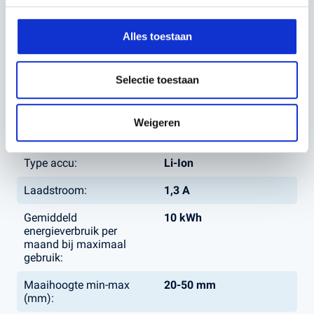
Maximale Hellingshoek:
15 %
Alles toestaan
Volgt geleidingskabel:
1
Gewicht:
9,4 kg
Selectie toestaan
Productafmeting, LxBxH:
57 x 43 x 25
Geluidsniveau
60 dB(A)
Weigeren
waargenomen:
Type accu:
Li-Ion
Laadstroom:
1,3 A
Gemiddeld
10 kWh
energieverbruik per
maand bij maximaal
gebruik:
Maaihoogte min-max
20-50 mm
(mm):