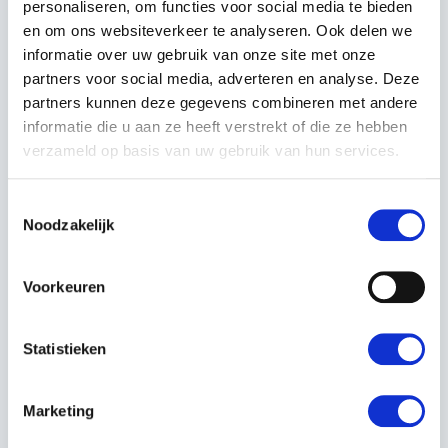
personaliseren, om functies voor social media te bieden
Milieuvriendelijk:
Met zijn elektrische aandrijving
en om ons websiteverkeer te analyseren. Ook delen we
produceert de Automower® 315 Mark II geen
informatie over uw gebruik van onze site met onze
schadelijke emissies, wat goed is voor het milieu.
partners voor social media, adverteren en analyse. Deze
partners kunnen deze gegevens combineren met andere
Investeer vandaag nog in de toekomst van jouw
informatie die u aan ze heeft verstrekt of die ze hebben
gazononderhoud met de Husqvarna Automower® 315
verzameld op basis van uw gebruik van hun services.
Mark II, verkrijgbaar bij Kerstens Voeten. Geniet van een
prachtig gazon zonder gedoe!
Toestemmingsselectie
Noodzakelijk
EIGENSCHAPPEN
Voorkeuren
EAN:
7392930730212
Artikelnummer:
970526812
Statistieken
Capaciteit werkgebied:
1.500 m²
Marketing
Soort grens:
Wire