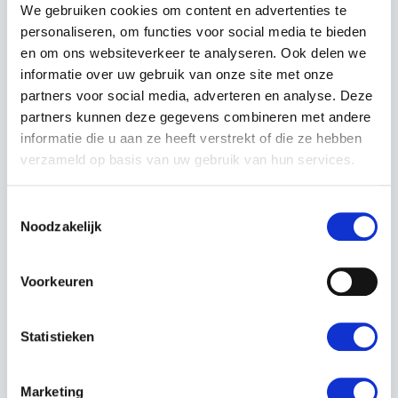
Incl. BTW
We gebruiken cookies om content en advertenties te
€495,04
Excl. BTW
personaliseren, om functies voor social media te bieden
en om ons websiteverkeer te analyseren. Ook delen we
informatie over uw gebruik van onze site met onze
partners voor social media, adverteren en analyse. Deze
In winkelwagen
partners kunnen deze gegevens combineren met andere
informatie die u aan ze heeft verstrekt of die ze hebben
verzameld op basis van uw gebruik van hun services.
Toestemmingsselectie
Noodzakelijk
OMSCHRIJVING
Voorkeuren
Een lichtgewicht batterij-aangedreven, draadloze
verticuteermachine met een 2-in-1 functie en eenvoudige
meswisseling. De gemakkelijk instelbare werkdiepte,
Statistieken
samen met een krachtige motor, verwijdert efficiënt mat
riet en mos van het gazon. 38 cm werkbreedte en
Marketing
dubbele batterijslots voor langere levensduur. Het