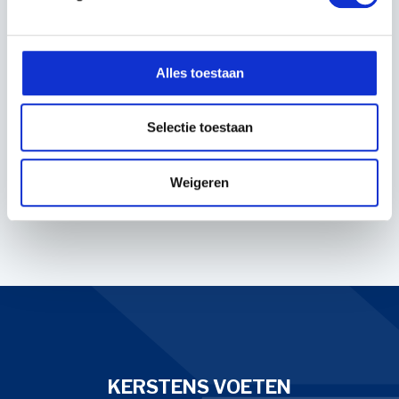
compacte ontwerp en de opvouwbare handgreep maken
het gemakkelijk te vervoeren en op te slaan.
Alles toestaan
EIGENSCHAPPEN
Selectie toestaan
EAN:
7392930759718
Artikelnummer:
967922203
Weigeren
KERSTENS VOETEN