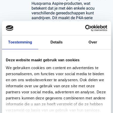
Husqvarna Aspire-producten, wat
betekent dat je met één enkele accu
verschillende gereedschappen kunt
aandrijven. Dit maakt de P4A-serie
extreem veelzijdig en handig voor al je
tuinwerkzaamheden.
Voordelen van de Husqvarna P4A accu’s
:
Toestemming
Details
Over
Krachtige prestaties
: De accu’s bieden een lange
gebruiksduur, zodat je grote klussen zonder
onderbrekingen kunt voltooien.
Deze website maakt gebruik van cookies
Snel opladen
: Met de juiste Husqvarna oplader zijn
deze accu's snel weer volledig opgeladen en klaar
We gebruiken cookies om content en advertenties te
voor gebruik, zodat je niet lang hoeft te wachten.
personaliseren, om functies voor social media te bieden
Milieuvriendelijk
: Door te kiezen voor een oplaadbare
en om ons websiteverkeer te analyseren. Ook delen we
accu, verminder je je ecologische voetafdruk en
informatie over uw gebruik van onze site met onze
bespaar je kosten op de lange termijn.
partners voor social media, adverteren en analyse. Deze
Compatibiliteit
: De Husqvarna P4A accu's werken met
partners kunnen deze gegevens combineren met andere
verschillende apparaten in de Aspire-serie, van
grasmaaiers tot heggenscharen, waardoor je minder
informatie die u aan ze heeft verstrekt of die ze hebben
losse accu's nodig hebt.
verzameld op basis van uw gebruik van hun services.