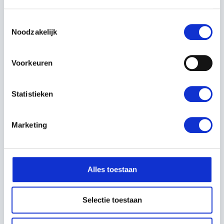
Lichtgewicht en draagbaar
: Dankzij het compacte
ontwerp neem je de accu’s eenvoudig overal mee
naartoe.
Toestemmingsselectie
Noodzakelijk
Deze accu's bieden de betrouwbaarheid en kracht die je
nodig hebt voor al je tuinwerkzaamheden, of het nu gaat
Voorkeuren
om het maaien van je gazon of het snoeien van bomen.
Verkrijgbaar bij Kerstens Voeten Roosendaal
.
Statistieken
Marketing
EIGENSCHAPPEN
EAN:
7333377024373
Alles toestaan
Artikelnummer:
970600801
Selectie toestaan