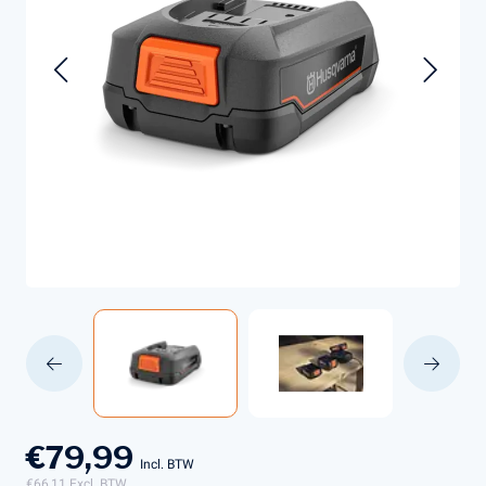
€79,99
Incl. BTW
€66,11
Excl. BTW