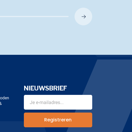
NIEUWSBRIEF
hoden
&
n
Registreren