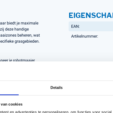
EIGENSCHA
ar biedt je maximale
EAN:
zij deze handige
maaizones beheren, wat
Artikelnummer:
pecifieke grasgebieden.
nneer je robotmaaier
elk deel van je tuin.
g en bespaar energie
 het nodig is.
 te installeren, direct
Details
meerdere zones, ideaal
secties.
 van cookies
n in Roosendaal
, jouw
ent en advertenties te personaliseren, om functies voor social