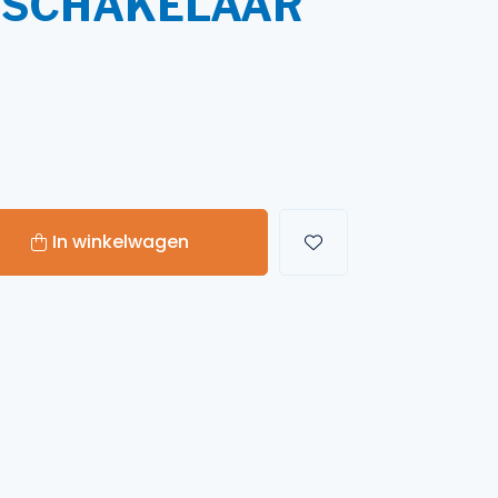
DSCHAKELAAR
Handgereedschappen
Carburateurgereedschap
Combi-gereedschap
Bijlen
In winkelwagen