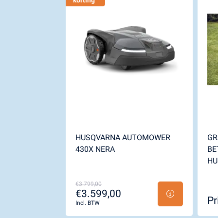
korting
HUSQVARNA AUTOMOWER
GR
430X NERA
BE
HU
€3.799,00
€3.599,00
Pr
Incl. BTW