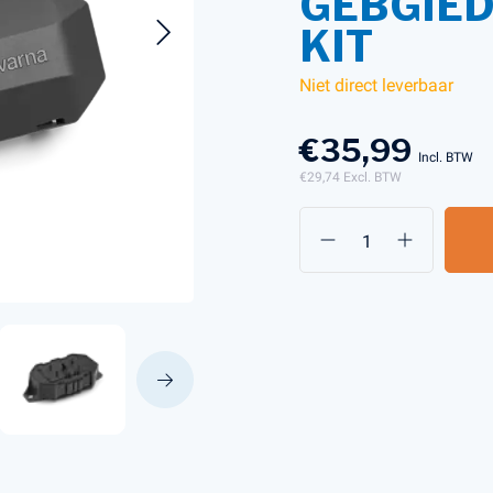
GEBGIE
KIT
Niet direct leverbaar
s en Laders
Brandstof en Smeermiddelen
arna Aspire Accu's en Laders
€35,99
arna BLI-X (36V) Accu's en Laders
Incl. BTW
€29,74
Excl. BTW