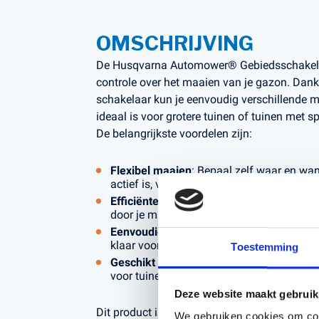
OMSCHRIJVING
De Husqvarna Automower® Gebiedsschakela
controle over het maaien van je gazon. Dank
schakelaar kun je eenvoudig verschillende 
ideaal is voor grotere tuinen of tuinen met s
De belangrijkste voordelen zijn:
Flexibel maaien
: Bepaal zelf waar en wa
actief is, voor perfect verzorgde gazons in 
Efficiënte werking
: Voorkom overbelastin
door je maaier alleen te laten werken waar
Eenvoudige installatie
: Snel en moeiteloos
klaar voor gebruik.
Toestemming
Geschikt voor complexe tuinen
: Beheer 
voor tuinen met heuvels, bomen of aparte 
Deze website maakt gebruik
Dit product is nu te koop bij
Kerstens Voete
We gebruiken cookies om cont