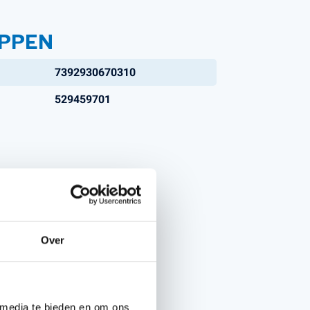
PPEN
7392930670310
529459701
Over
 media te bieden en om ons