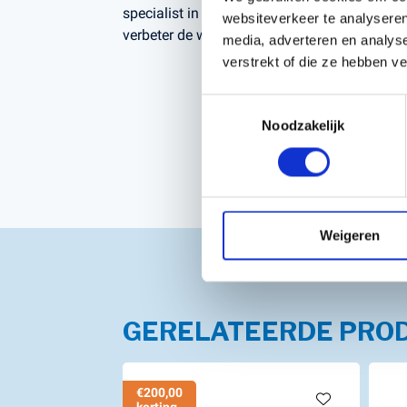
specialist in Husqvarna Automower® accesso
websiteverkeer te analyseren
verbeter de werking van je robotmaaier van
media, adverteren en analys
verstrekt of die ze hebben v
Toestemmingsselectie
Noodzakelijk
Weigeren
GERELATEERDE PRO
€200,00