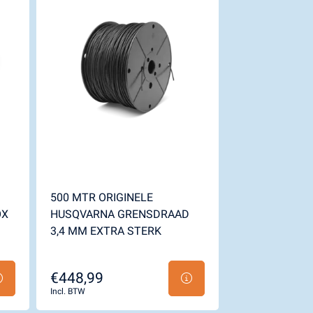
500 MTR ORIGINELE
Kerstens Voeten
ORIGINELE H
OX
HUSQVARNA GRENSDRAAD
AUTOMOWER 
3,4 MM EXTRA STERK
MESSEN
€448,99
€25,99
Incl. BTW
Incl. BTW