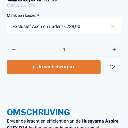
Incl. BTW
€197,52
Excl. BTW
Maak een keuze:
*
In winkelwagen
OMSCHRIJVING
Ervaar de kracht en efficiëntie van de
Husqvarna Aspire
C15X-P4A
kettingzaag, ontworpen voor zowel