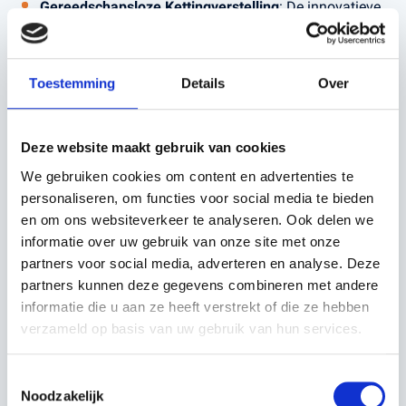
Gereedschapsloze Kettingverstelling
: De innovatieve
technologie maakt het eenvoudig om de zaagketting
snel en zonder extra gereedschap af te stellen, wat de
gebruiksvriendelijkheid vergroot.
Toestemming
Details
Over
Duurzaam en Milieuvriendelijk
: De C15X-P4A maakt
deel uit van het
POWER FOR ALL ALLIANCE
-systeem,
Deze website maakt gebruik van cookies
wat betekent dat je de accu kunt gebruiken met
We gebruiken cookies om content en advertenties te
verschillende merken en apparaten. Dit bespaart
personaliseren, om functies voor social media te bieden
kosten en vermindert de impact op het milieu.
en om ons websiteverkeer te analyseren. Ook delen we
informatie over uw gebruik van onze site met onze
Veilig en Betrouwbaar
: Uitgerust met verschillende
partners voor social media, adverteren en analyse. Deze
veiligheidskenmerken, waaronder een kettingrem en
partners kunnen deze gegevens combineren met andere
een handbescherming, zorgt deze zaag ervoor dat je
informatie die u aan ze heeft verstrekt of die ze hebben
veilig kunt werken, zelfs in uitdagende
verzameld op basis van uw gebruik van hun services.
omstandigheden.
Toestemmingsselectie
Compact en Eenvoudig Op te Bergen
: Na gebruik kan
Noodzakelijk