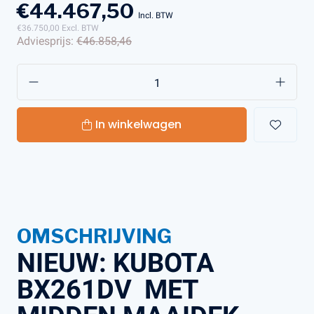
€44.467,50
Incl. BTW
€36.750,00
Excl. BTW
Adviesprijs:
€46.858,46
In winkelwagen
OMSCHRIJVING
NIEUW: KUBOTA
BX261DV MET