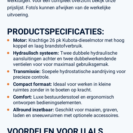
werktuigen. voor een compleet overzicht bekijk onze
prijslijst. Foto's kunnen afwijken van de werkelijke
uitvoering.
PRODUCTSPECIFICATIES:
Motor:
Krachtige 26 pk Kubota-dieselmotor met hoog
koppel en laag brandstofverbruik.
Hydraulisch systeem:
Twee dubbele hydraulische
aansluitingen achter en twee dubbelwerkendende
ventielen voor voor maximaal gebruiksgemak.
Transmissie:
Soepele hydrostatische aandrijving voor
precieze controle.
Compact formaat:
Ideaal voor werken in kleine
ruimtes zonder in te boeten op kracht.
Comfort:
Luxe bestuurdersstoel en ergonomisch
ontworpen bedieningselementen.
Allround inzetbaar:
Geschikt voor maaien, graven,
laden en sneeuwruimen met optionele accessoires.
VOORDELEN VOOR U ALS