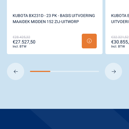
KUBOTA BX231D - 23 PK - BASIS UITVOERING
KUBOTA B
MAAIDEK MIDDEN 152 ZIJ-UITWORP
UITVOERI
€28.425,32
€32.321,52
€27.527,50
€30.855
Incl. BTW
Incl. BTW