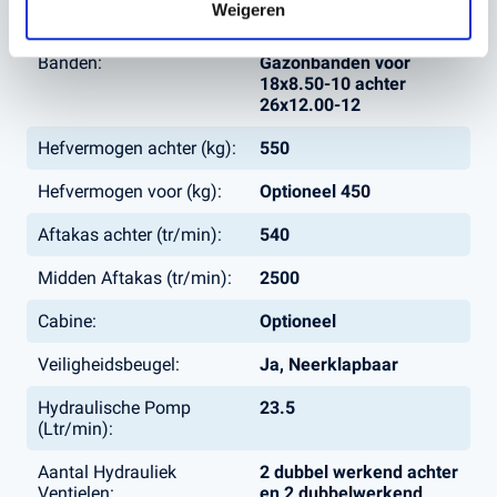
Weigeren
Vierwielaangedreven:
Ja
Banden:
Gazonbanden voor
18x8.50-10 achter
26x12.00-12
Hefvermogen achter (kg):
550
Hefvermogen voor (kg):
Optioneel 450
Aftakas achter (tr/min):
540
Midden Aftakas (tr/min):
2500
Cabine:
Optioneel
Veiligheidsbeugel:
Ja, Neerklapbaar
Hydraulische Pomp
23.5
(Ltr/min):
Aantal Hydrauliek
2 dubbel werkend achter
Ventielen:
en 2 dubbelwerkend