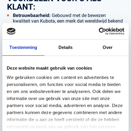
KLANT:
Betrouwbaarheid:
Gebouwd met de bewezen
kwaliteit van Kubota, een merk dat wereldwijd bekend
staat om zijn duurzaamheid.
Gebruiksgemak:
Intuïtieve bediening, perfect voor
zowel beginners als ervaren gebruikers.
Efficiëntie:
Lage onderhoudskosten en
Toestemming
Details
Over
brandstofverbruik besparen u tijd en geld.
Flexibiliteit:
Compatibel met diverse aanbouwdelen
voor alle seizoensklussen.
Deze website maakt gebruik van cookies
Service dichtbij huis:
Met Kerstens Voeten in
Roosendaal profiteert u van deskundig advies, snelle
We gebruiken cookies om content en advertenties te
onderdelenservice en uitstekende nazorg.
personaliseren, om functies voor social media te bieden
en om ons websiteverkeer te analyseren. Ook delen we
Bezoek
Kerstens Voeten
en ervaar zelf de kracht en
informatie over uw gebruik van onze site met onze
veelzijdigheid van de Kubota BX261DV. Onze experts
partners voor social media, adverteren en analyse. Deze
staan klaar om u te helpen bij het maken van de beste
partners kunnen deze gegevens combineren met andere
keuze!
informatie die u aan ze heeft verstrekt of die ze hebben
verzameld op basis van uw gebruik van hun services.