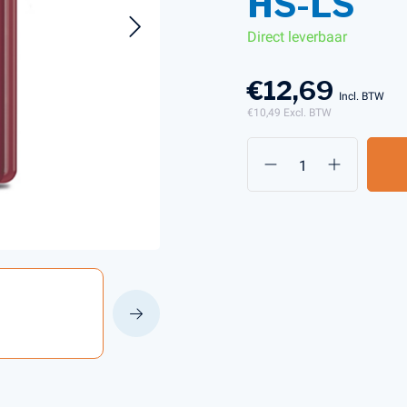
HS-LS
Direct leverbaar
s en Laders
Brandstof en Smeermiddelen
€12,69
arna Aspire Accu's en Laders
Incl. BTW
€10,49
Excl. BTW
arna BLI-X (36V) Accu's en Laders