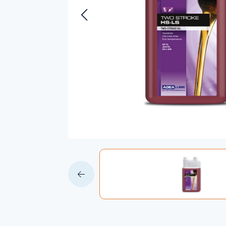
Accessoires voor Handgedragen
machines
Persoonlijke Beschermings Middelen
Accu'
(PBM)
Husqv
Helmen
Husqv
Broeken
Gezichtsbescherming
Handschoenen
Gehoorbescherming
Speelgoed