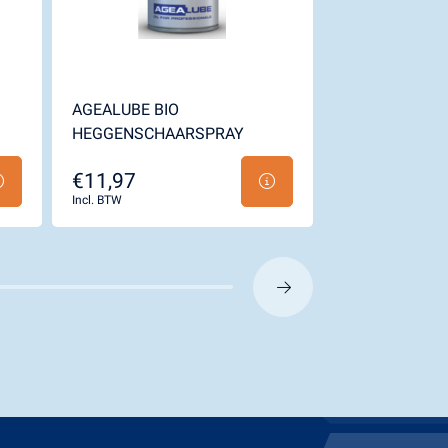
AGEALUBE BIO
AGEALUBE PF
HEGGENSCHAARSPRAY
€11,97
€9,24
Incl. BTW
Incl. BTW