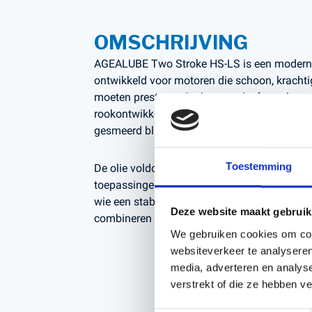
OMSCHRIJVING
AGEALUBE Two Stroke HS-LS is een moderne 
ontwikkeld voor motoren die schoon, kracht
moeten presteren. De low-smoke formule ve
rookontwikkeling en afzettingen, terwijl mo
gesmeerd blijven.
Toestemming
De olie voldoet aan hoge specificaties en is 
toepassingen in de groenbranche en bij oude
wie een stabiele motorloop en langere leven
Deze website maakt gebruik
combineren met schoon verbruik.
We gebruiken cookies om cont
websiteverkeer te analyseren
media, adverteren en analys
verstrekt of die ze hebben v