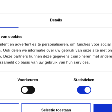
s en Laders
Brandstof en Smeermiddelen
Details
arna Aspire Accu's en Laders
arna BLI-X (36V) Accu's en Laders
 van cookies
ent en advertenties te personaliseren, om functies voor social
. Ook delen we informatie over uw gebruik van onze site met on
e. Deze partners kunnen deze gegevens combineren met andere i
erzameld op basis van uw gebruik van hun services.
EIGENSCHA
Voorkeuren
Statistieken
Servicenummer:
Selectie toestaan