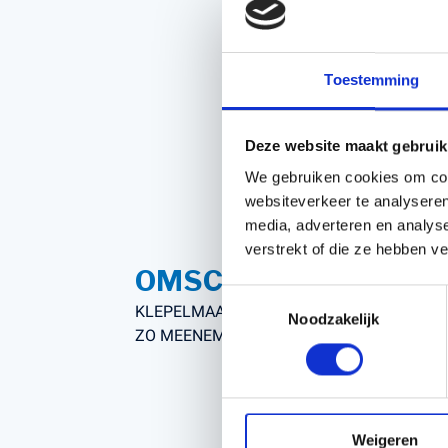
Accessoires voor Handgedragen
machines
Persoonlijke Beschermings Middelen
Accu'
Toestemming
(PBM)
Husqv
Helmen
Husqv
Deze website maakt gebruik
Broeken
We gebruiken cookies om cont
Gezichtsbescherming
websiteverkeer te analyseren
Handschoenen
media, adverteren en analys
Gehoorbescherming
verstrekt of die ze hebben v
OMSCHRIJVING
Speelgoed
Toestemmingsselectie
KLEPELMAAIER OPKNAPPER
Noodzakelijk
ZO MEENEMEN
Weigeren