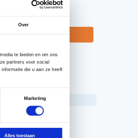
Handgereedschappen
Over
Carburateurgereedschap
Neem contact op
Combi-gereedschap
Bijlen
 media te bieden en om ons
ze partners voor social
nformatie die u aan ze heeft
PPEN
Marketing
10736
Alles toestaan