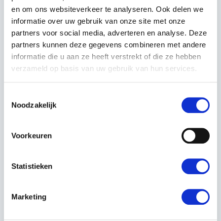
Servicenummer:
20849
en om ons websiteverkeer te analyseren. Ook delen we
informatie over uw gebruik van onze site met onze
Merk:
Mengele
partners voor social media, adverteren en analyse. Deze
Type:
LW310 OPRAAPWAGEN
partners kunnen deze gegevens combineren met andere
informatie die u aan ze heeft verstrekt of die ze hebben
Kenteken:
LDB-94-J
verzameld op basis van uw gebruik van hun services.
Bouwjaar:
1985
Toestemmingsselectie
Noodzakelijk
Neem contact op
Voorkeuren
Statistieken
Marketing
OMSCHRIJVING
OPRAAPWAGEN IS IN ORDE