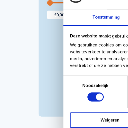
Accessoires voor Handgedragen
machines
Toestemming
Persoonlijke Beschermings Middelen
Accu'
(PBM)
Husqv
Deze website maakt gebruik
Helmen
Husqv
We gebruiken cookies om cont
Broeken
websiteverkeer te analyseren
Gezichtsbescherming
media, adverteren en analys
Handschoenen
Hu
verstrekt of die ze hebben v
UN
Gehoorbescherming
B
Speelgoed
Toestemmingsselectie
RO
Noodzakelijk
3
€6
€
Inc
Weigeren