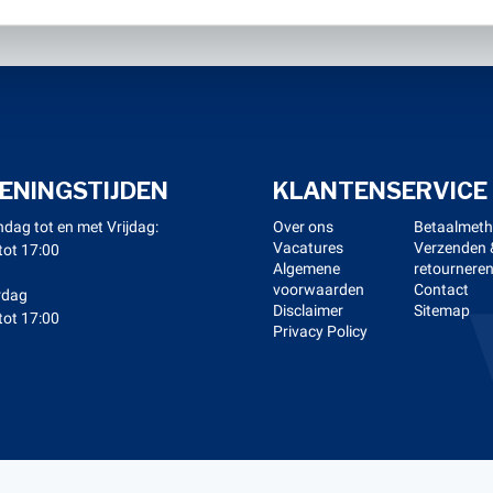
ENINGSTIJDEN
KLANTENSERVICE
dag tot en met Vrijdag:
Over ons
Betaalmet
Vacatures
Verzenden 
tot 17:00
Algemene
retournere
voorwaarden
Contact
rdag
Disclaimer
Sitemap
tot 17:00
Privacy Policy
right 2026 Kerstens Voeten -
Webshop laten maken
door Red 