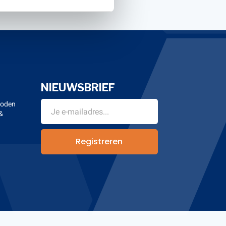
NIEUWSBRIEF
hoden
&
n
Registreren
Banana