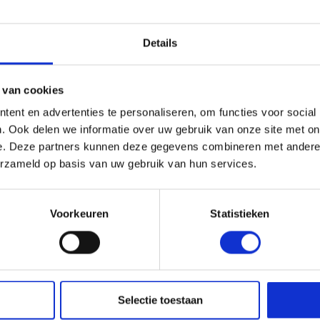
Details
s en Laders
Brandstof en Smeermiddelen
arna Aspire Accu's en Laders
 van cookies
arna BLI-X (36V) Accu's en Laders
ent en advertenties te personaliseren, om functies voor social
. Ook delen we informatie over uw gebruik van onze site met on
e. Deze partners kunnen deze gegevens combineren met andere i
sqvarna Automower accessoires
erzameld op basis van uw gebruik van hun services.
IVERSELE
EGRENZINGSDRAAD
BOTMAAIER - 800 MTR -
Voorkeuren
Statistieken
,8MM
35,40
450,00
l. BTW
Selectie toestaan