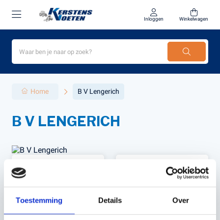
Inloggen
Winkelwagen
Home
B V Lengerich
B V LENGERICH
Filter
Sorteer
Toestemming
Details
Over