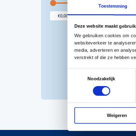
Toestemming
Accessoires voor Handgedragen
machines
Persoonlijke Beschermings Middelen
Accu'
Deze website maakt gebruik
(PBM)
Husqv
We gebruiken cookies om cont
Helmen
Husqv
websiteverkeer te analyseren
Broeken
media, adverteren en analys
verstrekt of die ze hebben v
Gezichtsbescherming
Handschoenen
BK
Toestemmingsselectie
Gehoorbescherming
Noodzakelijk
Speelgoed
€
Inc
Weigeren