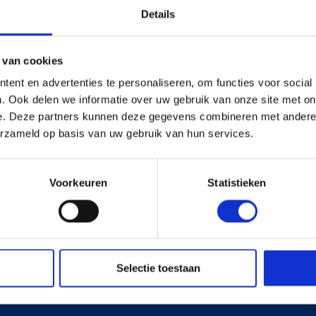
Details
s en Laders
Brandstof en Smeermiddelen
 van cookies
arna Aspire Accu's en Laders
ent en advertenties te personaliseren, om functies voor social
arna BLI-X (36V) Accu's en Laders
. Ook delen we informatie over uw gebruik van onze site met on
e. Deze partners kunnen deze gegevens combineren met andere i
erzameld op basis van uw gebruik van hun services.
T 380/70R28
Voorkeuren
Statistieken
1.815,00
l. BTW
Selectie toestaan