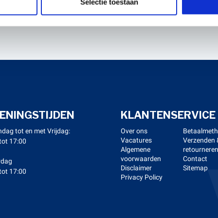
Selectie toestaan
ENINGSTIJDEN
KLANTENSERVICE
dag tot en met Vrijdag:
Over ons
Betaalmet
Vacatures
Verzenden 
tot 17:00
Algemene
retournere
voorwaarden
Contact
rdag
Disclaimer
Sitemap
tot 17:00
Privacy Policy