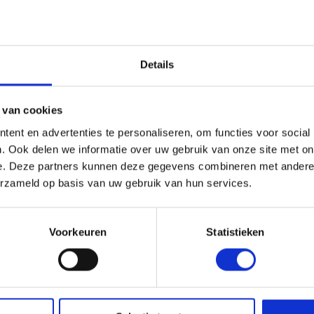
s en Laders
Brandstof en Smeermiddelen
Details
arna Aspire Accu's en Laders
arna BLI-X (36V) Accu's en Laders
 van cookies
ent en advertenties te personaliseren, om functies voor social
. Ook delen we informatie over uw gebruik van onze site met on
NDA 2620 VTWIN
HONDA HF2315 VTWIN
e. Deze partners kunnen deze gegevens combineren met andere i
RACTOR MET OPVANG
TRACTOR MET OPVANG
erzameld op basis van uw gebruik van hun services.
2.420,00
€2.359,50
l. BTW
Incl. BTW
Voorkeuren
Statistieken