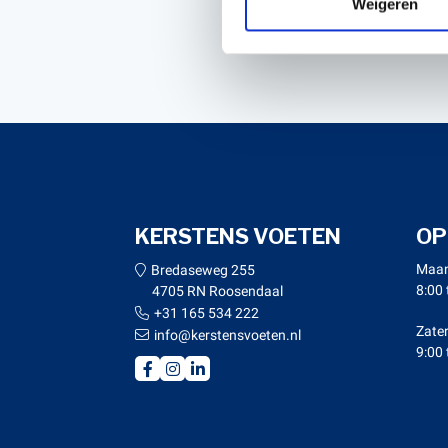
Weigeren
.
KERSTENS VOETEN
OP
Maan
Bredaseweg 255
8:00 
4705 RN Roosendaal
+31 165 534 222
Zate
info@kerstensvoeten.nl
9:00 