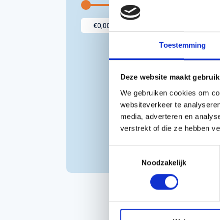
Accessoires voor Handgedragen
machines
Persoonlijke Beschermings Middelen
Accu'
Toestemming
(PBM)
Husqv
Helmen
Husqv
Deze website maakt gebruik
Broeken
We gebruiken cookies om cont
Gezichtsbescherming
websiteverkeer te analyseren
Handschoenen
HO
media, adverteren en analys
Gehoorbescherming
T
verstrekt of die ze hebben v
Speelgoed
€
Toestemmingsselectie
Inc
Noodzakelijk