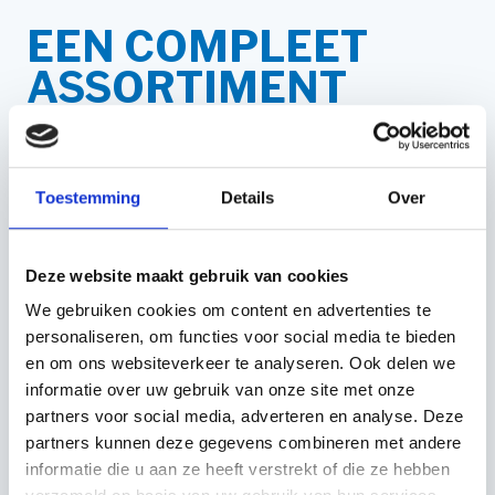
EEN COMPLEET
ASSORTIMENT
SOLO SPUITEN BIJ
KERSTENS VOETEN
VOOR ELKE
Toestemming
Details
Over
TOEPASSING!
Deze website maakt gebruik van cookies
Ontdek de kracht van SOLO rugspuiten bij Kerstens
We gebruiken cookies om content en advertenties te
Voeten! Of je nu een gepassioneerde tuinliefhebber bent
personaliseren, om functies voor social media te bieden
die zijn tuin wil verzorgen of een professionele hovenier
en om ons websiteverkeer te analyseren. Ook delen we
die op zoek is naar betrouwbare apparatuur, onze SOLO
informatie over uw gebruik van onze site met onze
rugspuiten bieden de perfecte oplossing. Met hun
partners voor social media, adverteren en analyse. Deze
robuuste constructie en gebruiksvriendelijk ontwerp zijn
partners kunnen deze gegevens combineren met andere
ze ideaal voor het nauwkeurig en efficiënt besproeien
informatie die u aan ze heeft verstrekt of die ze hebben
van jouw tuin of professionele projecten. Kies voor