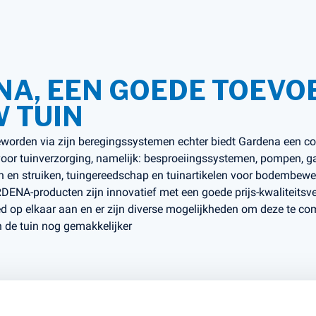
s en Laders
Brandstof en Smeermiddelen
arna Aspire Accu's en Laders
A, EEN GOEDE TOEVO
arna BLI-X (36V) Accu's en Laders
W TUIN
worden via zijn beregingssystemen echter biedt Gardena een c
or tuinverzorging, namelijk: besproeiingssystemen, pompen, 
 en struiken, tuingereedschap en tuinartikelen voor bodembewer
DENA-producten zijn innovatief met een goede prijs-kwaliteits
ed op elkaar aan en er zijn diverse mogelijkheden om deze te c
de tuin nog gemakkelijker
ELEN VAN GARDENA