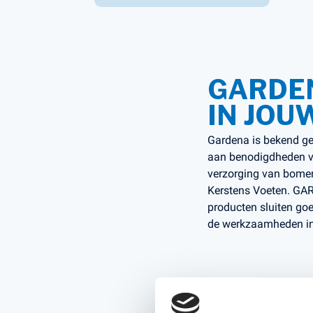
Accessoires voor Handgedragen
machines
Persoonlijke Beschermings Middelen
Accu'
(PBM)
Husqv
GARDEN
Helmen
Husqv
IN JOU
Broeken
Gezichtsbescherming
Gardena is bekend ge
Handschoenen
aan benodigdheden vo
Gehoorbescherming
verzorging van bomen
Kerstens Voeten. GAR
Speelgoed
producten sluiten go
de werkzaamheden in 
DE VOORD