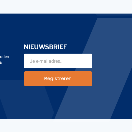
NIEUWSBRIEF
hoden
&
n
Registreren
Banana