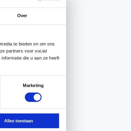
iedt een breed scala
delen van Gardena:
Over
ns de hoogste normen
urzaam en ontworpen
rs.
 media te bieden en om ons
ze partners voor social
ogieën in zijn
nformatie die u aan ze heeft
 bewateringssystemen,
n vereenvoudigen.
Marketing
 producten. Of het nu
nten of eenvoudig te
 van alle
Alles toestaan
en, waaronder
nog veel meer.