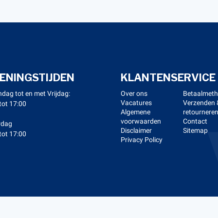
ENINGSTIJDEN
KLANTENSERVICE
dag tot en met Vrijdag:
Over ons
Betaalmet
Vacatures
Verzenden 
tot 17:00
Algemene
retournere
voorwaarden
Contact
rdag
Disclaimer
Sitemap
tot 17:00
Privacy Policy
right 2026 Kerstens Voeten -
Webshop laten maken
door Red 