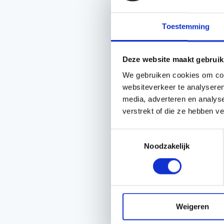
Gardena staat bekend
aan producten die tui
Toestemming
Kwaliteit en B
en staan beken
Deze website maakt gebruik
om lang mee te 
We gebruiken cookies om cont
websiteverkeer te analyseren
Innovatieve Te
media, adverteren en analys
producten om tu
verstrekt of die ze hebben v
automatische gr
Toestemmingsselectie
Noodzakelijk
Gebruiksvriend
gaat om het on
begrijpen handl
ervaringsniveau
Weigeren
Brede Assorti
slangen, sproei