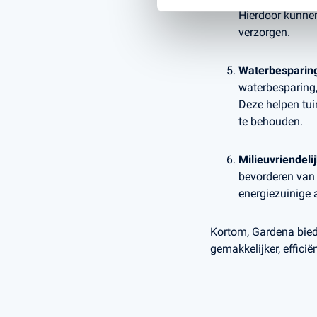
Hierdoor kunnen
verzorgen.
Waterbesparin
waterbesparing,
Deze helpen tuin
te behouden.
Milieuvriendeli
bevorderen van
energiezuinige 
Kortom, Gardena biedt
gemakkelijker, efficië