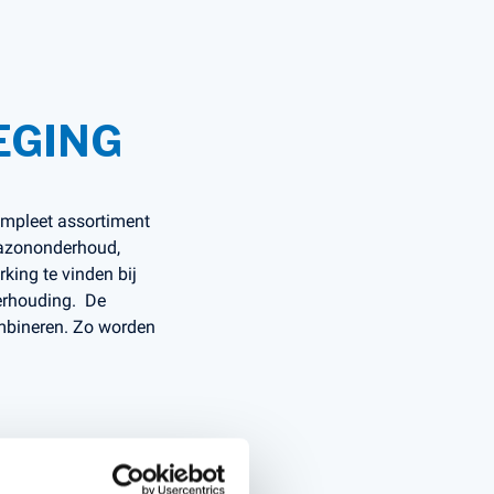
Handgereedschappen
Carburateurgereedschap
EGING
Combi-gereedschap
Bijlen
ompleet assortiment
gazononderhoud,
king te vinden bij
verhouding. De
ombineren. Zo worden