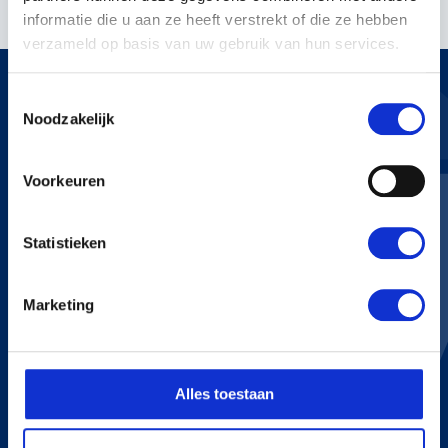
informatie die u aan ze heeft verstrekt of die ze hebben
verzameld op basis van uw gebruik van hun services.
Toestemmingsselectie
Noodzakelijk
KERSTENS VOETEN
Voorkeuren
Bredaseweg 255
4705 RN Roosendaal
Statistieken
+31 165 534 222
info@kerstensvoeten.nl
Marketing
CONTACT
+31 165 534 222
Alles toestaan
info@kerstensvoeten.nl