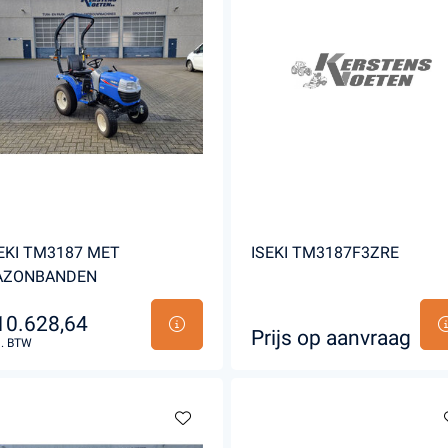
EKI TM3187 MET
ISEKI TM3187F3ZRE
AZONBANDEN
10.628,64
Prijs op aanvraag
l. BTW