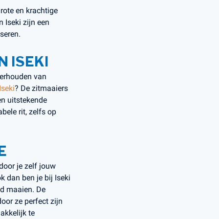
rote en krachtige
 Iseki zijn een
iseren.
 ISEKI
nderhouden van
Iseki
? De zitmaaiers
en uitstekende
ele rit, zelfs op
E
oor je zelf jouw
 dan ben je bij Iseki
eld maaien. De
oor ze perfect zijn
akkelijk te