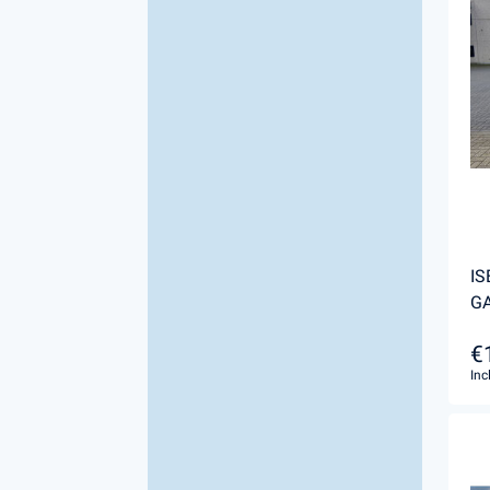
IS
G
€
Inc