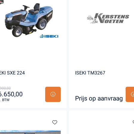
EKI SXE 224
ISEKI TM3267
900,00
6.650,00
Prijs op aanvraag
l. BTW