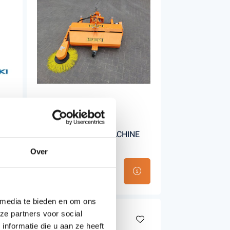
ISEKI FRONTVEEGMACHINE
G
KL110
Over
€2.420,00
Incl. BTW
 media te bieden en om ons
ze partners voor social
31%
korting
nformatie die u aan ze heeft