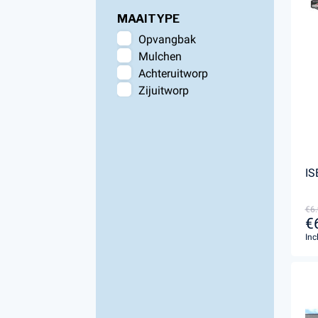
MAAITYPE
Opvangbak
Mulchen
Achteruitworp
Zijuitworp
IS
€6.
€
Inc