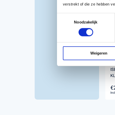
verstrekt of die ze hebben v
Toestemmingsselectie
Noodzakelijk
Weigeren
IS
KL
€
Inc