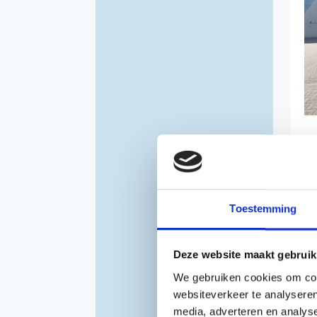
IS
G
Toestemming
€
Inc
Deze website maakt gebruik
We gebruiken cookies om cont
websiteverkeer te analyseren
media, adverteren en analys