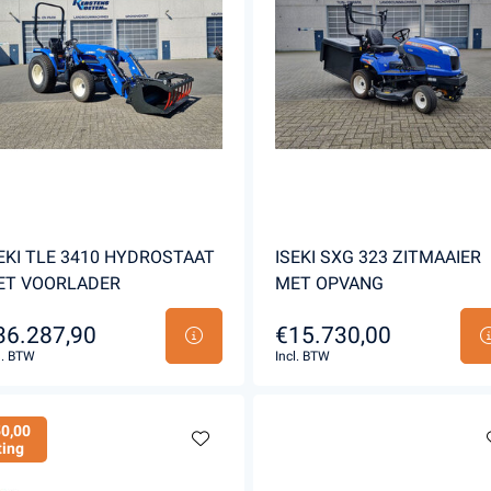
s en Laders
Brandstof en Smeermiddelen
arna Aspire Accu's en Laders
arna BLI-X (36V) Accu's en Laders
EKI TLE 3410 HYDROSTAAT
ISEKI SXG 323 ZITMAAIER
ET VOORLADER
MET OPVANG
36.287,90
€15.730,00
l. BTW
Incl. BTW
0,00
ting