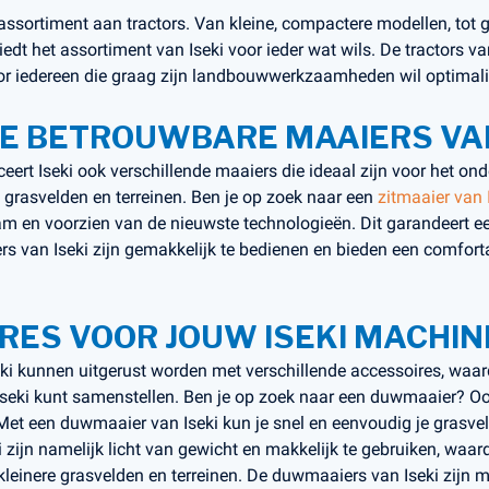
 assortiment aan tractors. Van kleine, compactere modellen, tot g
dt het assortiment van Iseki voor ieder wat wils. De tractors van
or iedereen die graag zijn landbouwwerkzaamheden wil optimal
E BETROUWBARE MAAIERS VAN
ceert Iseki ook verschillende maaiers die ideaal zijn voor het o
 grasvelden en terreinen. Ben je op zoek naar een
zitmaaier van 
am en voorzien van de nieuwste technologieën. Dit garandeert e
ers van Iseki zijn gemakkelijk te bedienen en bieden een comfortab
RES VOOR JOUW ISEKI MACHIN
ki kunnen uitgerust worden met verschillende accessoires, waard
Iseki kunt samenstellen. Ben je op zoek naar een duwmaaier? Ook
 Met een duwmaaier van Iseki kun je snel en eenvoudig je grasv
zijn namelijk licht van gewicht en makkelijk te gebruiken, waard
leinere grasvelden en terreinen. De duwmaaiers van Iseki zijn m