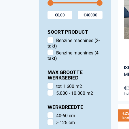
Accessoires voor Handgedragen
machines
Persoonlijke Beschermings Middelen
Accu'
(PBM)
Husqv
SOORT PRODUCT
Helmen
Husqv
Benzine machines (2-
takt)
Broeken
Benzine machines (4-
Gezichtsbescherming
takt)
Handschoenen
IS
Gehoorbescherming
MAX GROOTTE
M
WERKGEBIED
Speelgoed
tot 1.600 m2
€
5.000 - 10.000 m2
Inc
WERKBREEDTE
€25
40-60 cm
kor
> 125 cm