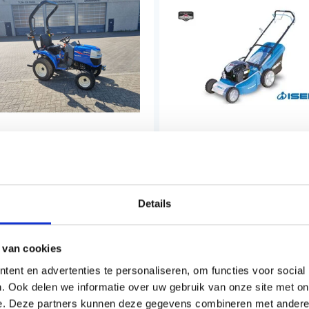
EKI TM3187 PS MET
ISEKI SWE 4200 SP ES
AZONBANDEN
LOOPMAAIER MET OPVAN
Details
11.228,80
€1.070,00
l. BTW
Incl. BTW
 van cookies
ent en advertenties te personaliseren, om functies voor social
. Ook delen we informatie over uw gebruik van onze site met on
e. Deze partners kunnen deze gegevens combineren met andere i