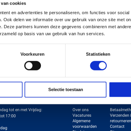
 van cookies
ent en advertenties te personaliseren, om functies voor social
. Ook delen we informatie over uw gebruik van onze site met on
s en Laders
Brandstof en Smeermiddelen
e. Deze partners kunnen deze gegevens combineren met andere i
arna Aspire Accu's en Laders
erzameld op basis van uw gebruik van hun services.
arna BLI-X (36V) Accu's en Laders
Voorkeuren
Statistieken
Selectie toestaan
ENINGSTIJDEN
KLANTENSERVICE
dag tot en met Vrijdag:
Over ons
Betaalmet
Vacatures
Verzenden 
tot 17:00
Algemene
retournere
voorwaarden
Contact
rdag