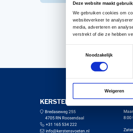
Deze website maakt gebruik
Accessoires voor Handgedragen
We gebruiken cookies om cont
machines
websiteverkeer te analyseren
Persoonlijke Beschermings Middelen
Accu'
media, adverteren en analys
(PBM)
Husqv
verstrekt of die ze hebben v
.
Helmen
Husqv
Toestemmingsselectie
Broeken
Noodzakelijk
Gezichtsbescherming
Handschoenen
Gehoorbescherming
Speelgoed
Weigeren
KERSTENS VOETEN
OP
Maan
Bredaseweg 255
8:00 
4705 RN Roosendaal
+31 165 534 222
Zate
info@kerstensvoeten.nl