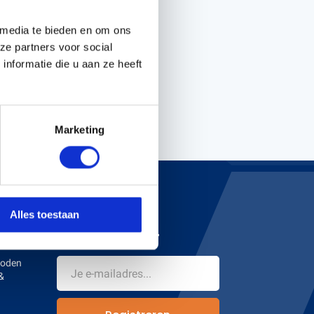
 media te bieden en om ons
ze partners voor social
Handgereedschappen
nformatie die u aan ze heeft
Carburateurgereedschap
Combi-gereedschap
Bijlen
Marketing
Alles toestaan
NIEUWSBRIEF
hoden
&
n