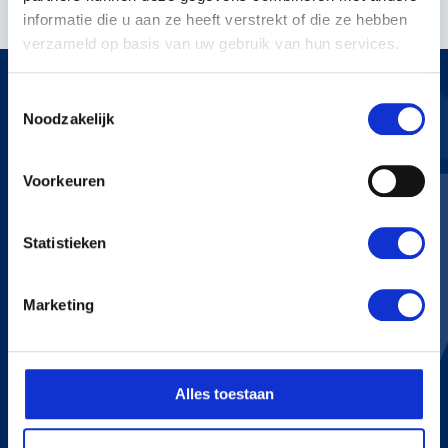
informatie die u aan ze heeft verstrekt of die ze hebben
verzameld op basis van uw gebruik van hun services.
Toestemmingsselectie
Noodzakelijk
KERSTENS VOETEN
Voorkeuren
Bredaseweg 255
4705 RN Roosendaal
Statistieken
+31 165 534 222
info@kerstensvoeten.nl
Marketing
CONTACT
+31 165 534 222
Alles toestaan
info@kerstensvoeten.nl