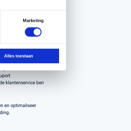
orteren van
oor een probleemloze
erd.
Marketing
ige en gelijkmatige
e bemesters zijn
pbrengst met
Alles toestaan
lijk te maken. Onze
uport
de klantenservice ben
n en optimaliseer
ding.