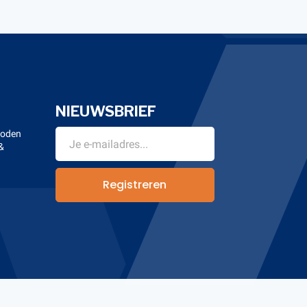
NIEUWSBRIEF
hoden
&
n
Registreren
Banana