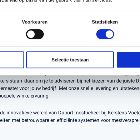
wagens bieden de perfecte oplossing voor het efficiënt transp
buuste constructies en geavanceerde pompsystemen zorgen ze v
eiding, waardoor jouw landbouwprocessen worden geoptimalise
Voorkeuren
Statistieken
e Duport bemesters geavanceerde technologieën voor nauwkeur
je nu werkt op grote landbouwpercelen of kleinere terreinen, dez
oen aan jouw specifieke behoeften en zorgen voor maximale o
ten.
Selectie toestaan
streven we ernaar om jouw mestbeheerproces zo eenvoudig moge
s staan klaar om je te adviseren bij het kiezen van de juiste D
ester voor jouw bedrijf. Met onze snelle levering en uitsteken
soepele winkelervaring.
e innovatieve wereld van Duport mestbeheer bij Kerstens Voete
eiten met betrouwbare en efficiënte systemen voor mestversprei