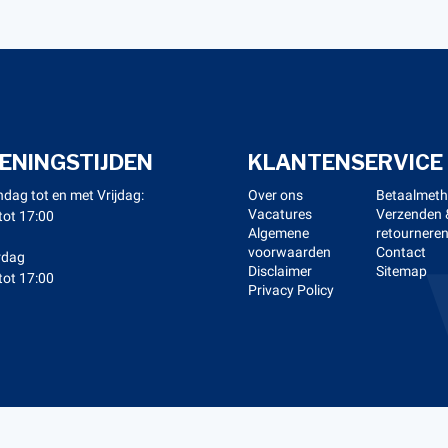
ENINGSTIJDEN
KLANTENSERVICE
dag tot en met Vrijdag:
Over ons
Betaalmet
Vacatures
Verzenden 
tot 17:00
Algemene
retournere
voorwaarden
Contact
rdag
Disclaimer
Sitemap
tot 17:00
Privacy Policy
right 2026 Kerstens Voeten -
Webshop laten maken
door Red 