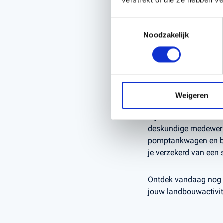
Onze Duport pomptank
meststoffen. Met ro
Toestemmingsselectie
en snelle mestverspr
Noodzakelijk
Daarnaast bieden onz
mestverspreiding. Of 
ontworpen om te vold
minimale milieueffec
Weigeren
Bij Kerstens Voeten 
deskundige medewerker
pomptankwagen en bem
je verzekerd van een 
Ontdek vandaag nog d
jouw landbouwactivit