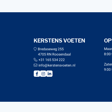
KERSTENS VOETEN
OP
Maan
Bredaseweg 255
8:00 
4705 RN Roosendaal
+31 165 534 222
Zate
info@kerstensvoeten.nl
9:00 
© Copy