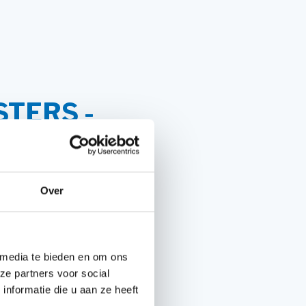
Handgereedschappen
Carburateurgereedschap
Combi-gereedschap
TERS -
Bijlen
timaliseer jouw
Over
preiding.
 aan Duport
 en betrouwbare
 media te bieden en om ons
ouw eisen voldoen.
ze partners voor social
nformatie die u aan ze heeft