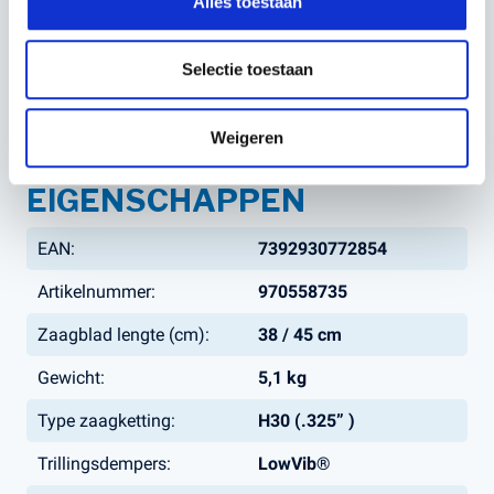
Alles toestaan
Selectie toestaan
Neem voor meer informatie contact met ons op of kom
langs bij ons filiaal, Kerstens Voeten in Roosendaal.
Weigeren
EIGENSCHAPPEN
EAN:
7392930772854
Artikelnummer:
970558735
Zaagblad lengte (cm):
38 / 45 cm
Gewicht:
5,1 kg
Type zaagketting:
H30 (.325” )
Trillingsdempers:
LowVib®