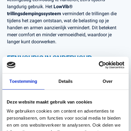
langdurig gebruik. Het
LowVib®
trillingsdempingssysteem
vermindert de trillingen die
tijdens het zagen ontstaan, wat de belasting op je
handen en armen aanzienlijk vermindert. Dit betekent
meer comfort en minder vermoeidheid, waardoor je
langer kunt doorwerken.
EENVOUDIG IN ONDERHOUD
De Husqvarna 445 II is ook ontworpen voor
gebruiksgemak. De
Smart Start®
functie zorgt ervoor
Toestemming
Details
Over
dat je de kettingzaag met minimale inspanning kunt
starten. Met de gereedschapsloze kettingspanner kun je
de ketting snel en eenvoudig aanpassen, zodat je altijd
Deze website maakt gebruik van cookies
klaar bent voor gebruik.
We gebruiken cookies om content en advertenties te
SPECIFICATIES
personaliseren, om functies voor social media te bieden
en om ons websiteverkeer te analyseren. Ook delen we
Motor
: 45,7 cc (X-Torq®)