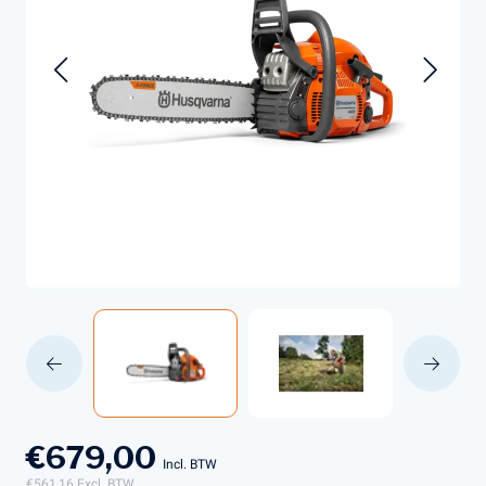
€679,00
Incl. BTW
€561,16
Excl. BTW