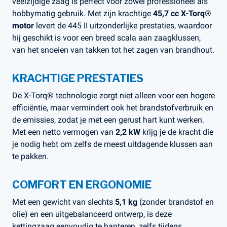
veelzijdige zaag is perfect voor zowel professioneel als
hobbymatig gebruik. Met zijn krachtige
45,7 cc X-Torq®
motor
levert de 445 II uitzonderlijke prestaties, waardoor
hij geschikt is voor een breed scala aan zaagklussen,
van het snoeien van takken tot het zagen van brandhout.
KRACHTIGE PRESTATIES
De X-Torq® technologie zorgt niet alleen voor een hogere
efficiëntie, maar vermindert ook het brandstofverbruik en
de emissies, zodat je met een gerust hart kunt werken.
Met een netto vermogen van
2,2 kW
krijg je de kracht die
je nodig hebt om zelfs de meest uitdagende klussen aan
te pakken.
COMFORT EN ERGONOMIE
Met een gewicht van slechts
5,1 kg
(zonder brandstof en
olie) en een uitgebalanceerd ontwerp, is deze
kettingzaag eenvoudig te hanteren, zelfs tijdens