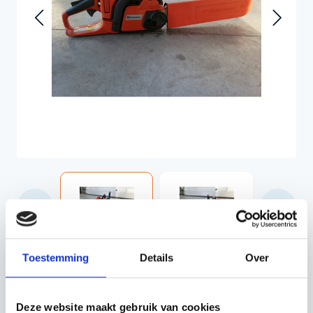
Toestemming
Details
Over
€423,50
Incl. BTW
€350,00
Excl. BTW
Deze website maakt gebruik van cookies