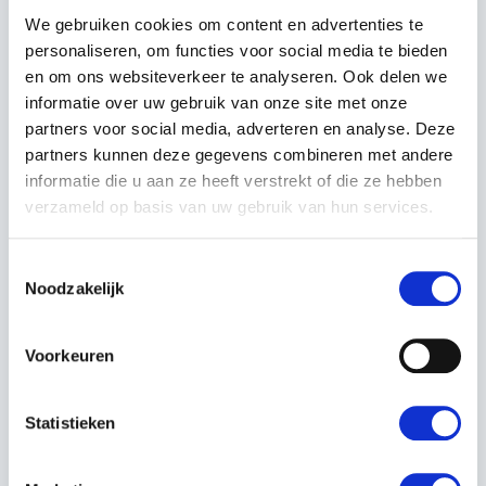
Servicenummer:
12760
We gebruiken cookies om content en advertenties te
Merk:
Husqvarna
personaliseren, om functies voor social media te bieden
en om ons websiteverkeer te analyseren. Ook delen we
Type:
440E 15" KETTINGZAAG
informatie over uw gebruik van onze site met onze
partners voor social media, adverteren en analyse. Deze
Bouwjaar:
2013
partners kunnen deze gegevens combineren met andere
informatie die u aan ze heeft verstrekt of die ze hebben
verzameld op basis van uw gebruik van hun services.
Neem contact op
Toestemmingsselectie
Noodzakelijk
Voorkeuren
OMSCHRIJVING
Statistieken
Cilinderinhoud, cm3 40,9
Cilinderdiameter, mm 41