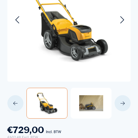
€729,00
Incl. BTW
€602,48
Excl. BTW