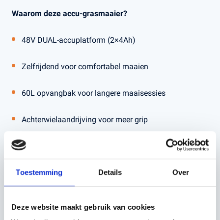
Waarom deze accu-grasmaaier?
48V DUAL-accuplatform (2×4Ah)
Zelfrijdend voor comfortabel maaien
60L opvangbak voor langere maaisessies
Achterwielaandrijving voor meer grip
Ergonomisch stuur met dubbele handschakelaar
Toestemming
Details
Over
Deze maaier is ideaal voor gebruikers die stilte, gemak
en betrouwbaarheid zoeken. Met de meegeleverde
standaardlader en dubbele accu’s is de set direct klaar
Deze website maakt gebruik van cookies
voor gebruik.