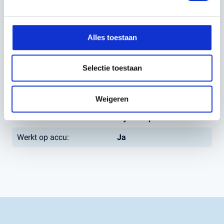
Capaciteit werkgebied:
500m²
Werkbreedte (cm):
46 cm
Alles toestaan
Maaihoogte min-max
22-80mm
(mm):
Selectie toestaan
Aandrijving:
Achterwiel
Maaitype:
Opvangbak / Mulchen /
Weigeren
Achteruitworp /
Zijuitworp
Werkt op accu:
Ja