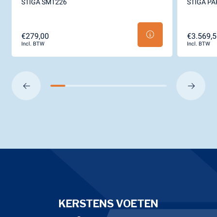
STIGA SMT226
STIGA PA
€279,00
€3.569,5
Incl. BTW
Incl. BTW
KERSTENS VOETEN