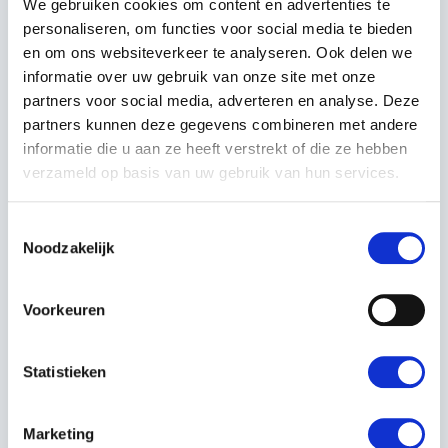
We gebruiken cookies om content en advertenties te
personaliseren, om functies voor social media te bieden
en om ons websiteverkeer te analyseren. Ook delen we
informatie over uw gebruik van onze site met onze
partners voor social media, adverteren en analyse. Deze
partners kunnen deze gegevens combineren met andere
Voor deskundig advies op maat kunt u altijd
informatie die u aan ze heeft verstrekt of die ze hebben
bij ons filiaal langskomen, Kerstens Voeten in
verzameld op basis van uw gebruik van hun services.
Roosendaal.
Toestemmingsselectie
Is uw gewenste samenstelling niet
Noodzakelijk
beschikbaar? Neem contact met ons op, door
onze uitgebreide voorraad kunnen wij veel
Voorkeuren
samenstellen op maat.
Statistieken
EIGENSCHAPPEN
Artikelnummer:
2L0482808/ST1
Marketing