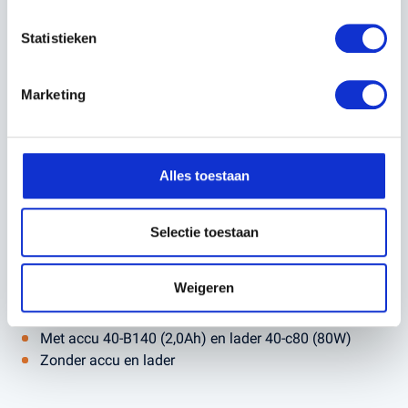
Opvouwbare en Verstelbare Duwboom:
Gemakkelijk
op te bergen of te vervoeren dankzij de inklapbare en
Statistieken
verstelbare duwboom, die weinig ruimte inneemt.
Marketing
Twee Hefhandgrepen:
Voor extra gemak bij het tillen
en verplaatsen van de maaier.
Verbeter jouw maai-ervaring met de Husqvarna LC 137i
Alles toestaan
Accu Grasmaaier, verkrijgbaar bij Kerstens Voeten. Maak
jouw tuinonderhoud efficiënter en geniet van een
Selectie toestaan
prachtig gemaaid gazon met minimale inspanning.
Weigeren
In twee varianten beschikbaar:
Met accu 40-B140 (2,0Ah) en lader 40-c80 (80W)
Zonder accu en lader