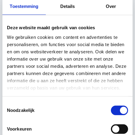
Toestemming
Details
Over
De Husqvarna LC 137i is ideaal voor kleine grasvelden
en complexe gebieden. Deze accu grasmaaier is
Deze website maakt gebruik van cookies
compact, licht en intuïtief, waardoor je jouw tuin met
We gebruiken cookies om content en advertenties te
precisie, snelheid en stilte kunt maaien.
personaliseren, om functies voor social media te bieden
en om ons websiteverkeer te analyseren. Ook delen we
Voordelen en Specificaties:
informatie over uw gebruik van onze site met onze
partners voor social media, adverteren en analyse. Deze
Eenvoudige Bediening:
Ontworpen voor
partners kunnen deze gegevens combineren met andere
gebruiksgemak, met een intuïtieve bediening voor een
informatie die u aan ze heeft verstrekt of die ze hebben
moeiteloze maai-ervaring.
verzameld op basis van uw gebruik van hun services.
Compact en Manoeuvreerbaar:
Met een compact
Toestemmingsselectie
maaidek en een ergonomische handgreep is deze
Noodzakelijk
maaier eenvoudig te manoeuvreren, zelfs in kleine
hoeken en smalle doorgangen.
Voorkeuren