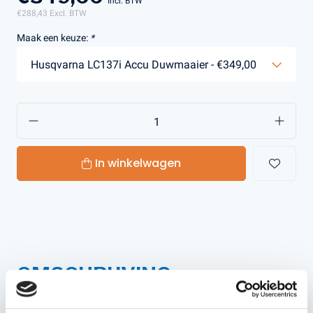
Incl. BTW
€288,43
Excl. BTW
Maak een keuze:
*
In winkelwagen
OMSCHRIJVING
Ontdek de Husqvarna LC 137i Accu Grasmaaier -
Efficiënt Maaien met Gemak, Nu bij Kerstens Voeten!