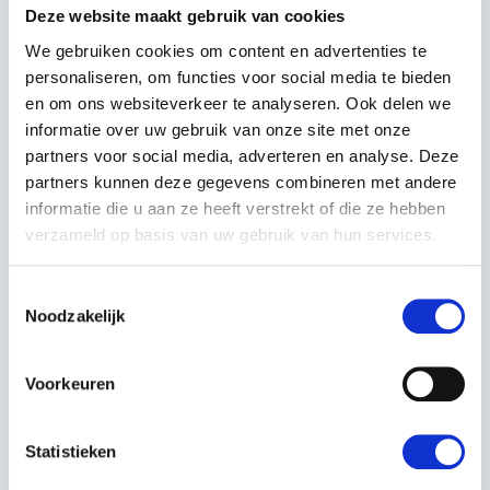
Deze website maakt gebruik van cookies
omstandigheden.
We gebruiken cookies om content en advertenties te
personaliseren, om functies voor social media te bieden
en om ons websiteverkeer te analyseren. Ook delen we
informatie over uw gebruik van onze site met onze
partners voor social media, adverteren en analyse. Deze
partners kunnen deze gegevens combineren met andere
Voor deskundig advies op maat kunt u altijd
informatie die u aan ze heeft verstrekt of die ze hebben
bij ons filiaal langskomen, Kerstens Voeten in
verzameld op basis van uw gebruik van hun services.
Roosendaal.
Toestemmingsselectie
Is uw gewenste samenstelling niet
Noodzakelijk
beschikbaar? Neem contact met ons op, door
onze uitgebreide voorraad kunnen wij veel
Voorkeuren
samenstellen op maat.
Statistieken
EIGENSCHAPPEN