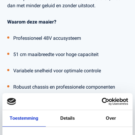
dan met minder geluid en zonder uitstoot.
Waarom deze maaier?
Professioneel 48V accusysteem
51 cm maaibreedte voor hoge capaciteit
Variabele snelheid voor optimale controle
Robuust chassis en professionele componenten
Lage trillingen voor comfortabel langdurig gebruik
Toestemming
Details
Over
De 551iV is ideaal voor grotere gazons en dagelijks
professioneel gebruik. De maaier is onderhoudsarm, stil
in gebruik en levert een strak maairesultaat onder alle