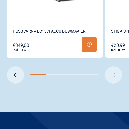
HUSQVARNA LC137I ACCU DUWMAAIER
STIGA S
€349,00
€20,99
Incl. BTW
Incl. BTW