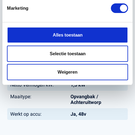
Marketing
EAN:
7392930283695
Artikelnummer:
967977201
Capaciteit werkgebied:
1000m²
Alles toestaan
Werkbreedte (cm):
51 cm
Selectie toestaan
Maaihoogte min-max
20 - 75 mm
(mm):
Weigeren
Aandrijving:
Variabele snelheid
Netto Vermogen kW:
1,5 kW
Maaitype:
Opvangbak /
Achteruitworp
Werkt op accu:
Ja, 48v