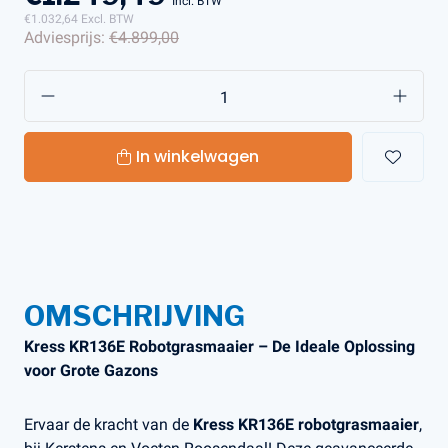
Incl. BTW
€1.032,64
Excl. BTW
Adviesprijs:
€4.899,00
In winkelwagen
OMSCHRIJVING
Kress KR136E Robotgrasmaaier – De Ideale Oplossing
voor Grote Gazons
Ervaar de kracht van de
Kress KR136E robotgrasmaaier
,