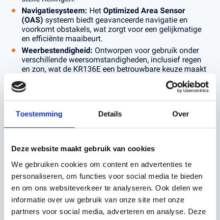
Navigatiesysteem:
Het
Optimized Area Sensor
(OAS)
systeem biedt geavanceerde navigatie en
voorkomt obstakels, wat zorgt voor een gelijkmatige
en efficiënte maaibeurt.
Weerbestendigheid:
Ontworpen voor gebruik onder
verschillende weersomstandigheden, inclusief regen
en zon, wat de KR136E een betrouwbare keuze maakt
voor elk seizoen.
Stil en Energiezuinig:
Werkt met een geluidsniveau
van slechts
60 dB
, wat bijdraagt aan een rustige
tuinomgeving en efficiënt energieverbruik.
Toestemming
Details
Over
Veiligheidskenmerken:
Voorzien van een slimme
beveiligingsfunctie die de messen automatisch stopt
bij het optillen of kantelen van de maaier.
Deze website maakt gebruik van cookies
Gebruiksgemak:
Eenvoudige installatie en bediening
via de
Kress App
, waarmee je de maaiertijden,
We gebruiken cookies om content en advertenties te
snijhoogte en andere instellingen kunt aanpassen
personaliseren, om functies voor social media te bieden
vanaf je smartphone.
en om ons websiteverkeer te analyseren. Ook delen we
informatie over uw gebruik van onze site met onze
Waarom Kiezen voor Kerstens en Voeten Roosendaal?
partners voor social media, adverteren en analyse. Deze