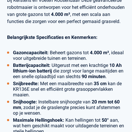
bij Kerstens en Voeten Roosendaal! Deze geavanceerde
robotmaaier is ontworpen voor het efficiënt onderhouden
van grote gazons tot
4.000 m²
, met een scala aan
functies die zorgen voor een perfect gemaaid grasveld.
Belangrijkste Specificaties en Kenmerken:
Gazoncapaciteit:
Beheert gazons tot
4.000 m²
, ideaal
voor uitgebreide tuinen en terreinen.
Batterijcapaciteit:
Uitgerust met een krachtige
10 Ah
lithium-ion batterij
die zorgt voor lange maaitijden en
een snelle oplaadtijd van slechts
90 minuten
.
Snijbreedte:
Met een maaibreedte van
35 cm
kan de
KR136E snel en efficiënt grote grasoppervlakken
maaien.
Snijhoogte:
Instelbare snijhoogte van
20 mm tot 60
mm
, zodat je de graslengte precies kunt afstemmen
op je wensen.
Maximale Hellingshoek:
Kan hellingen tot
50°
aan,
wat hem geschikt maakt voor uitdagende terreinen en
steile hellingen.