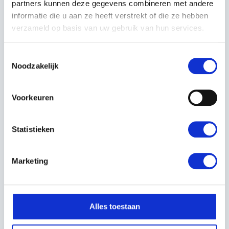
partners kunnen deze gegevens combineren met andere
Bij Kerstens en Voeten Roosendaal krijg je niet alleen de
informatie die u aan ze heeft verstrekt of die ze hebben
Kress KR136E robotgrasmaaier, maar ook deskundig
verzameld op basis van uw gebruik van hun services.
advies en uitstekende klantenservice. Ons team staat
klaar om je te helpen bij het vinden van de beste
Toestemmingsselectie
oplossing voor jouw tuinbehoeften. Profiteer van onze
Noodzakelijk
snelle levering en ervaar de voordelen van een perfect
onderhouden gazon met de Kress KR136E.
Voorkeuren
Bezoek onze winkel of neem contact met ons op voor
meer informatie en om jouw Kress KR136E
Statistieken
robotgrasmaaier vandaag nog te bestellen!
Marketing
EIGENSCHAPPEN
EAN:
6943475885199
Alles toestaan
Artikelnummer:
KR136E