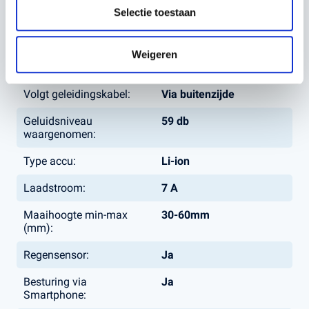
Capaciteit werkgebied:
max 6500 ㎡
Selectie toestaan
Soort grens:
Bedraad
Weigeren
Maximale Hellingshoek:
45% (24°)
Volgt geleidingskabel:
Via buitenzijde
Geluidsniveau
59 db
waargenomen:
Type accu:
Li-ion
Laadstroom:
7 A
Maaihoogte min-max
30-60mm
(mm):
Regensensor:
Ja
Besturing via
Ja
Smartphone: