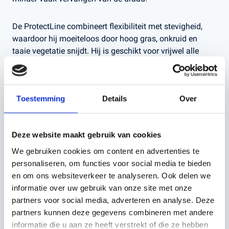
De ProtectLine combineert flexibiliteit met stevigheid,
waardoor hij moeiteloos door hoog gras, onkruid en
taaie vegetatie snijdt. Hij is geschikt voor vrijwel alle
standaard trimmerkoppen en bosmaaiers, waardoor je
verzekerd bent van brede inzetbaarheid.
Toestemming
Details
Over
Belangrijkste kenmerken:
Voorzien van beschermende coating voor langere
Deze website maakt gebruik van cookies
levensduur
We gebruiken cookies om content en advertenties te
personaliseren, om functies voor social media te bieden
Bestand tegen hitte en slijtage bij intensief gebruik
en om ons websiteverkeer te analyseren. Ook delen we
informatie over uw gebruik van onze site met onze
Snijdt moeiteloos door hoog gras, onkruid en dichte
partners voor social media, adverteren en analyse. Deze
begroeiing
partners kunnen deze gegevens combineren met andere
informatie die u aan ze heeft verstrekt of die ze hebben