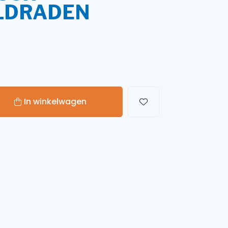
LDRADEN
Handgereedschappen
Carburateurgereedschap
Combi-gereedschap
Bijlen
In winkelwagen