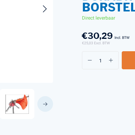
BORSTE
Direct leverbaar
s en Laders
Brandstof en Smeermiddelen
arna Aspire Accu's en Laders
€30,29
Incl. BTW
arna BLI-X (36V) Accu's en Laders
€25,03
Excl. BTW