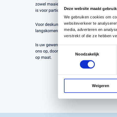
zowel maaien als borstelen, waardoor dit pro
Deze website maakt gebruik
is voor particulier, semi-professioneel en pro
We gebruiken cookies om cont
websiteverkeer te analyseren
Voor deskundig advies op maat kunt u altijd b
media, adverteren en analys
langskomen, Kerstens Voeten in Roosendaal
verstrekt of die ze hebben v
Is uw gewenste samenstelling niet beschik
Toestemmingsselectie
ons op, door onze uitgebreide voorraad kunn
Noodzakelijk
op maat.
Weigeren