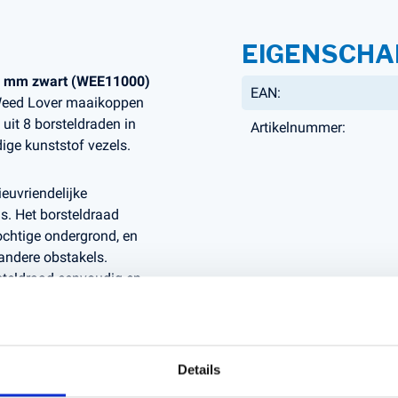
EIGENSCHA
4 mm zwart (WEE11000)
EAN:
 Weed Lover maaikoppen
it 8 borsteldraden in
Artikelnummer:
ige kunststof vezels.
euvriendelijke
ls. Het borsteldraad
vochtige ondergrond, en
andere obstakels.
steldraad eenvoudig en
atie met 2 als 4
ke belasting,
Details
versele maaikop kunt u