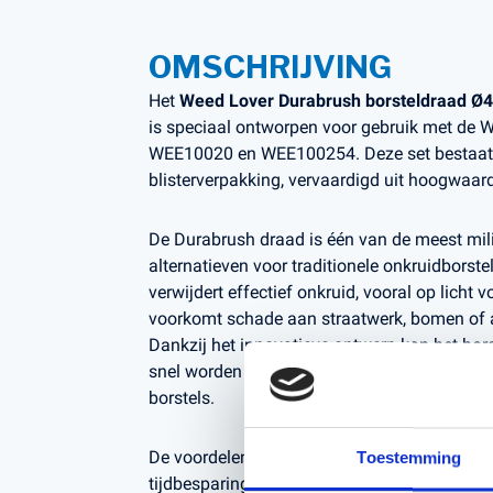
OMSCHRIJVING
Het
Weed Lover Durabrush borsteldraad Ø
is speciaal ontworpen voor gebruik met de
WEE10020 en WEE100254. Deze set bestaat u
blisterverpakking, vervaardigd uit hoogwaard
De Durabrush draad is één van de meest mili
alternatieven voor traditionele onkruidborste
verwijdert effectief onkruid, vooral op licht 
voorkomt schade aan straatwerk, bomen of 
Dankzij het innovatieve ontwerp kan het bor
snel worden vervangen, zowel in een configur
borstels.
De voordelen zijn duidelijk: geen zware fysie
Toestemming
tijdbesparing en veilig gebruik. Met één uni