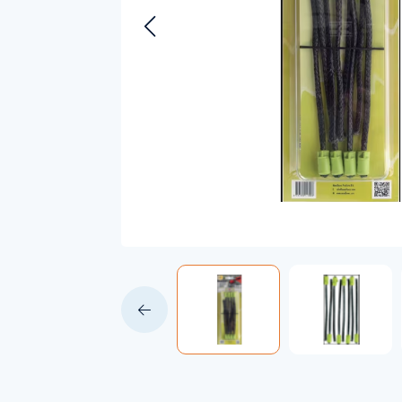
Accessoires voor Handgedragen
machines
Persoonlijke Beschermings Middelen
Accu'
(PBM)
Husqv
Helmen
Husqv
Broeken
Gezichtsbescherming
Handschoenen
Gehoorbescherming
Speelgoed