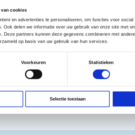
duct veelzijdig inzetbaar
 van cookies
fessioneel gebruik.
ent en advertenties te personaliseren, om functies voor social
. Ook delen we informatie over uw gebruik van onze site met on
ij ons filiaal
e. Deze partners kunnen deze gegevens combineren met andere i
.
erzameld op basis van uw gebruik van hun services.
baar? Neem contact met
en wij veel samenstellen
Voorkeuren
Statistieken
Selectie toestaan